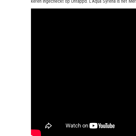
keren ingecheckt op Untappd. L’Aqua Syrena is het Merm