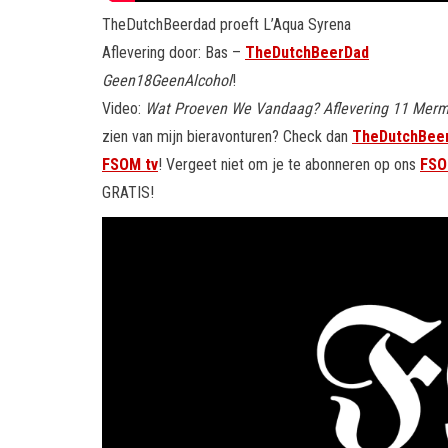
TheDutchBeerdad proeft L’Aqua Syrena
Aflevering door: Bas –
TheDutchBeerDad
Geen18GeenAlcohol
!
Video:
Wat Proeven We Vandaag? Aflevering 11 Mermaid
zien van mijn bieravonturen? Check dan
TheDutchBee
FSOM tv
! Vergeet niet om je te abonneren op ons
FSO
GRATIS!