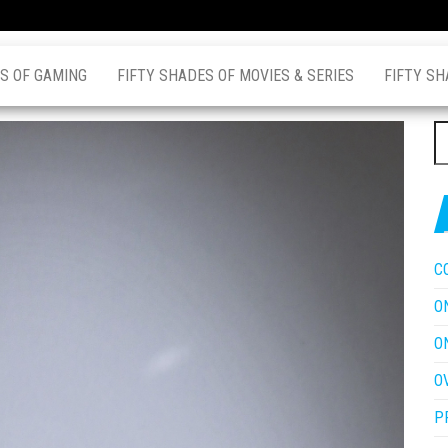
S OF GAMING
FIFTY SHADES OF MOVIES & SERIES
FIFTY SH
Z
na
C
O
O
O
P