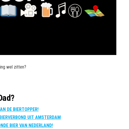
ng wel zitten?
Dad?
AN DE BIERTOPPER!
 BIERVERBOND UIT AMSTERDAM
NDE BIER VAN NEDERLAND!