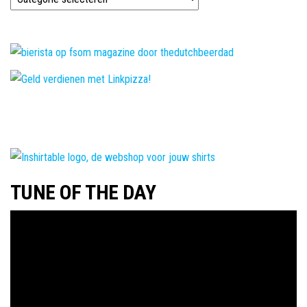
verder
in
ons
magazine!
TUNE OF THE DAY