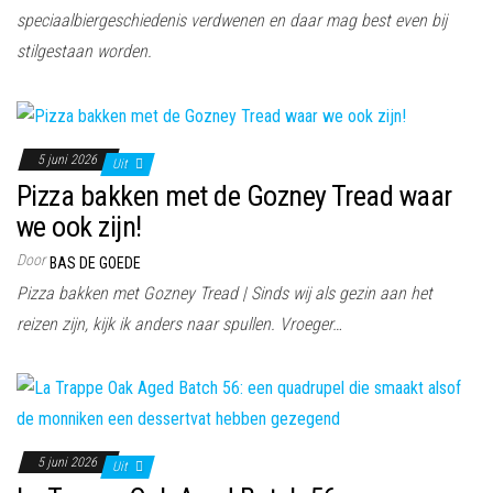
speciaalbiergeschiedenis verdwenen en daar mag best even bij
stilgestaan worden.
5 juni 2026
Uit
Pizza bakken met de Gozney Tread waar
we ook zijn!
Door
BAS DE GOEDE
Pizza bakken met Gozney Tread | Sinds wij als gezin aan het
reizen zijn, kijk ik anders naar spullen. Vroeger…
5 juni 2026
Uit