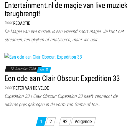
Entertainment.nl de magie van live muziek
terugbrengt!
Door
REDACTIE
De Magie van live muziek is een vreemd soort magie. Je kunt het
streamen, terugkijken of analyseren, maar wie ooit…
12 december 2025
Uit
Een ode aan Clair Obscur: Expedition 33
Door
PETER VAN DE VELDE
Expedition 33 | Clair Obscur: Expedition 33 heeft vannacht de
ultieme prijs gekregen in de vorm van Game of the…
Berichten
1
2
…
92
Volgende
paginering