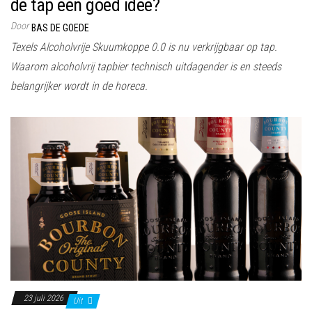
de tap een goed idee?
Door
BAS DE GOEDE
Texels Alcoholvrije Skuumkoppe 0.0 is nu verkrijgbaar op tap.
Waarom alcoholvrij tapbier technisch uitdagender is en steeds
belangrijker wordt in de horeca.
23 juli 2026
Uit