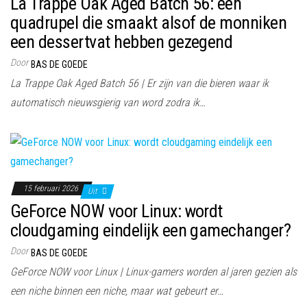
La Trappe Oak Aged Batch 56: een
quadrupel die smaakt alsof de monniken
een dessertvat hebben gezegend
Door
BAS DE GOEDE
La Trappe Oak Aged Batch 56 | Er zijn van die bieren waar ik
automatisch nieuwsgierig van word zodra ik…
15 februari 2026
Uit
GeForce NOW voor Linux: wordt
cloudgaming eindelijk een gamechanger?
Door
BAS DE GOEDE
GeForce NOW voor Linux | Linux-gamers worden al jaren gezien als
een niche binnen een niche, maar wat gebeurt er…