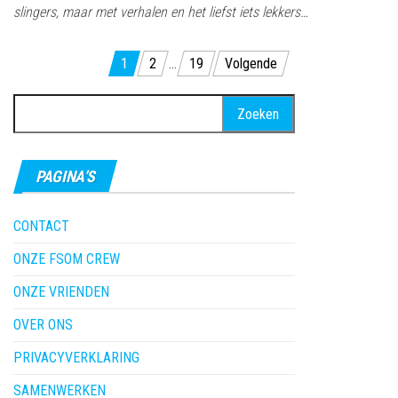
slingers, maar met verhalen en het liefst iets lekkers…
Berichten
1
2
…
19
Volgende
paginering
Zoeken
naar:
PAGINA’S
CONTACT
ONZE FSOM CREW
ONZE VRIENDEN
OVER ONS
PRIVACYVERKLARING
SAMENWERKEN