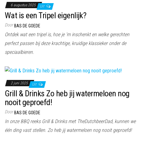
6 augustus 2025
Uit
Wat is een Tripel eigenlijk?
Door
BAS DE GOEDE
Ontdek wat een tripel is, hoe je ‘m inschenkt en welke gerechten
perfect passen bij deze krachtige, kruidige klassieker onder de
speciaalbieren.
2 juni 2025
Uit
Grill & Drinks Zo heb jij watermeloen nog
nooit geproefd!
Door
BAS DE GOEDE
In onze BBQ reeks Grill & Drinks met TheDutchbeerDad, kunnen we
één ding vast stellen. Zo heb jij watermeloen nog nooit geproefd!