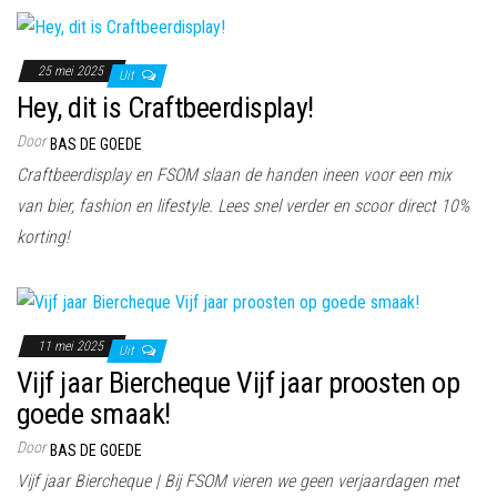
25 mei 2025
Uit
Hey, dit is Craftbeerdisplay!
Door
BAS DE GOEDE
Craftbeerdisplay en FSOM slaan de handen ineen voor een mix
van bier, fashion en lifestyle. Lees snel verder en scoor direct 10%
korting!
11 mei 2025
Uit
Vijf jaar Biercheque Vijf jaar proosten op
goede smaak!
Door
BAS DE GOEDE
Vijf jaar Biercheque | Bij FSOM vieren we geen verjaardagen met