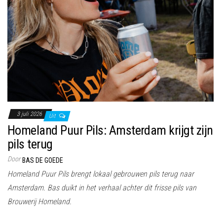
3 juli 2026
Uit
Homeland Puur Pils: Amsterdam krijgt zijn
pils terug
Door
BAS DE GOEDE
Homeland Puur Pils brengt lokaal gebrouwen pils terug naar
Amsterdam. Bas duikt in het verhaal achter dit frisse pils van
Brouwerij Homeland.