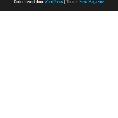
Ondersteund door
WordPress
|
Thema:
Envo Magazine