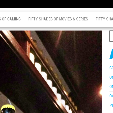
S OF GAMING
FIFTY SHADES OF MOVIES & SERIES
FIFTY SH
Z
na
C
O
O
O
P