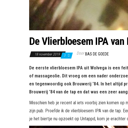
De Vlierbloesem IPA van 
Door
BAS DE GOEDE
18 november 2019
3
De eerste vlierbloesem IPA uit Wolvega is een fe
of massageolie. Dit vroeg om een nader onderzoe
en tegenwoordig ook Brouwerij ’84. In het altijd 
Brouwerij ’84 van de tap en dat was een zeer aa
Misschien heb je recent al iets voorbij zien komen op m
zijn pub. Proefde ik de vlierbloesem IPA van de tap. Een
je het biertje nu opzoekt op Untappd, kom je erachter 