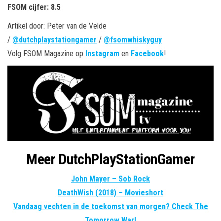
FSOM cijfer: 8.5
Artikel door: Peter van de Velde
/
@
dutchplaystationgamer
/
@fsomwhiskyguy
Volg FSOM Magazine op
Instagram
en
Facebook
!
Meer DutchPlayStationGamer
John Mayer – Sob Rock
DeathWish (2018) – Movieshort
Vandaag vechten in de toekomst van morgen? Check The
Tomorrow War!