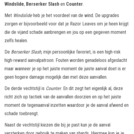
Windslide
,
Berserker Slash
en
Counter
.
Met
Windslide
heb je het voordeel van de wind. De upgrades
zorgen er bijvoorbeeld voor dat je Razor Leaves om je heen krijgt
die de vijand schade aanbrengen en jou op een gegeven moment
zelfs healen.
De
Berserker Slash
, mijn persoonlijke favoriet, is een high-risk
high-reward aanvalpatroon. Fouten worden genadeloos afgeslacht
maar wanneer je op het juiste moment de juiste aanval doet is er
geen hogere damage mogelijk dan met deze aanvallen.
De derde vechtstijl is
Counter
. En dit zegt het eigenlijk al, deze
richt zich op tactiek van de aanvallen doorzien en op het juiste
moment de tegenaanval inzetten waardoor je de aanval afwend en
schade toebrengt.
Naast de vechtstijl kiezen die bij je past kun je de aanval
versterken door gebruik te maken van shards. Hiermee kun je je