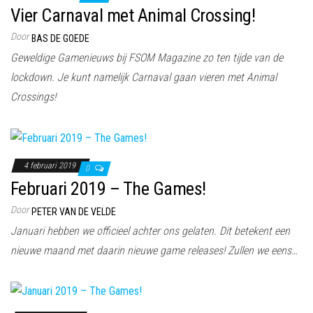
Vier Carnaval met Animal Crossing!
Door
BAS DE GOEDE
Geweldige Gamenieuws bij FSOM Magazine zo ten tijde van de
lockdown. Je kunt namelijk Carnaval gaan vieren met Animal
Crossings!
4 februari 2019
0
Februari 2019 – The Games!
Door
PETER VAN DE VELDE
Januari hebben we officieel achter ons gelaten. Dit betekent een
nieuwe maand met daarin nieuwe game releases! Zullen we eens…