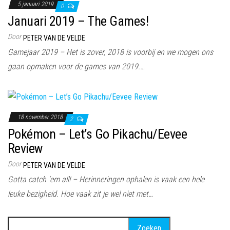
5 januari 2019
0
Januari 2019 – The Games!
Door
PETER VAN DE VELDE
Gamejaar 2019 – Het is zover, 2018 is voorbij en we mogen ons
gaan opmaken voor de games van 2019.…
18 november 2018
2
Pokémon – Let’s Go Pikachu/Eevee
Review
Door
PETER VAN DE VELDE
Gotta catch ‘em all! – Herinneringen ophalen is vaak een hele
leuke bezigheid. Hoe vaak zit je wel niet met…
Zoeken