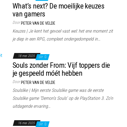
What’s next? De moeilijke keuzes
van gamers
Door
PETER VAN DE VELDE
Keuzes | Je kent het gevoel vast wel: het ene moment zit
je diep in een RPG, compleet ondergedompeld in…
18 mei 2025
Uit
Souls zonder From: Vijf toppers die
je gespeeld móét hebben
Door
PETER VAN DE VELDE
Soulslike | Mijn eerste Soulslike game was de eerste
Soulslike game “Demon’s Souls’ op de PlayStation 3. Zo’n
uitdagende ervaring…
16 mei 2025
Uit