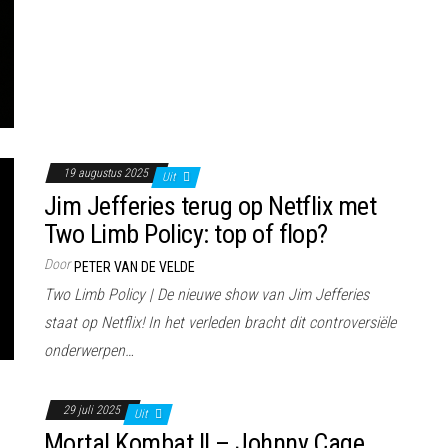
19 augustus 2025
Uit
Jim Jefferies terug op Netflix met
Two Limb Policy: top of flop?
Door
PETER VAN DE VELDE
Two Limb Policy | De nieuwe show van Jim Jefferies
staat op Netflix! In het verleden bracht dit controversiële
onderwerpen…
29 juli 2025
Uit
Mortal Kombat II – Johnny Cage