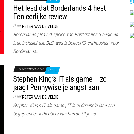
S
Het leed dat Borderlands 4 heet –
Een eerlijke review
Door
PETER VAN DE VELDE
Borderlands | Na het spelen van Borderlands 3 begin dit
jaar, inclusief alle DLC, was ik behoorlijk enthousiast voor
Borderlands…
5 september 2025
Uit
Stephen King’s IT als game – zo
jaagt Pennywise je angst aan
Door
PETER VAN DE VELDE
Stephen King’s IT als game | IT is al decennia lang een
begrip onder liefhebbers van horror. Of je nu…