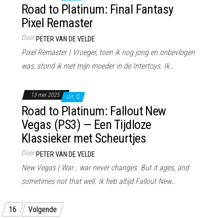
Road to Platinum: Final Fantasy
Pixel Remaster
Door
PETER VAN DE VELDE
Pixel Remaster | Vroeger, toen ik nog jong en onbevlogen
was, stond ik met mijn moeder in de Intertoys. Ik…
13 mei 2025
Uit
Road to Platinum: Fallout New
Vegas (PS3) — Een Tijdloze
Klassieker met Scheurtjes
Door
PETER VAN DE VELDE
New Vegas | War… war never changes. But it ages, and
sometimes not that well. Ik heb altijd Fallout New…
…
16
Volgende