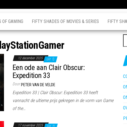
S OF GAMING
FIFTY SHADES OF MOVIES & SERIES
FIFTY SH
Z
layStationGamer
na
12 december 2025
Uit
Een ode aan Clair Obscur:
Expedition 33
C
Door
PETER VAN DE VELDE
O
Expedition 33 | Clair Obscur: Expedition 33 heeft
O
vannacht de ultieme prijs gekregen in de vorm van Game
O
of the…
P
17 november 2025
Uit