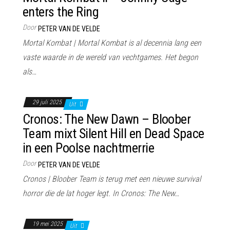
enters the Ring
Door
PETER VAN DE VELDE
Mortal Kombat | Mortal Kombat is al decennia lang een
vaste waarde in de wereld van vechtgames. Het begon
als…
29 juli 2025
Uit
Cronos: The New Dawn – Bloober
Team mixt Silent Hill en Dead Space
in een Poolse nachtmerrie
Door
PETER VAN DE VELDE
Cronos | Bloober Team is terug met een nieuwe survival
horror die de lat hoger legt. In Cronos: The New…
19 mei 2025
Uit