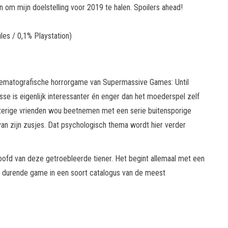
n om mijn doelstelling voor 2019 te halen. Spoilers ahead!
les / 0,1% Playstation)
inematografische horrorgame van Supermassive Games: Until
e is eigenlijk interessanter én enger dan het moederspel zelf
esterige vrienden wou beetnemen met een serie buitensporige
 van zijn zusjes. Dat psychologisch thema wordt hier verder
hoofd van deze getroebleerde tiener. Het begint allemaal met een
ur durende game in een soort catalogus van de meest