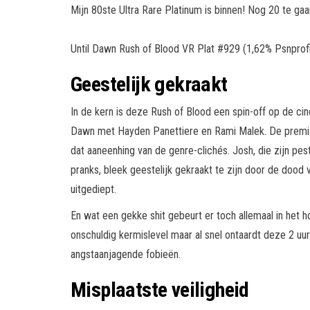
Mijn 80ste Ultra Rare Platinum is binnen! Nog 20 te gaa
Until Dawn Rush of Blood VR Plat #929 (1,62% Psnprofi
Geestelijk gekraakt
In de kern is deze Rush of Blood een spin-off op de c
Dawn met Hayden Panettiere en Rami Malek. De premiss
dat aaneenhing van de genre-clichés. Josh, die zijn p
pranks, bleek geestelijk gekraakt te zijn door de dood
uitgediept.
En wat een gekke shit gebeurt er toch allemaal in het 
onschuldig kermislevel maar al snel ontaardt deze 2 u
angstaanjagende fobieën.
Misplaatste veiligheid