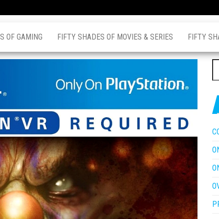
S OF GAMING
FIFTY SHADES OF MOVIES & SERIES
FIFTY SH
Z
na
C
O
O
O
P