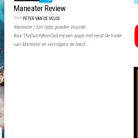
S
Maneater Review
Door
PETER VAN DE VELDE
Maneater | Een tijdje geleden stuurde
Bas/TheDutchBeerDad mij een appje met eerst de trailer
van Maneater en vervolgens de tekst:…