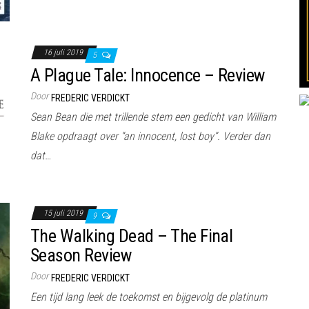
16 juli 2019
5
A Plague Tale: Innocence – Review
Door
FREDERIC VERDICKT
Sean Bean die met trillende stem een gedicht van William
Blake opdraagt over “an innocent, lost boy”. Verder dan
dat…
15 juli 2019
9
The Walking Dead – The Final
Season Review
Door
FREDERIC VERDICKT
Een tijd lang leek de toekomst en bijgevolg de platinum