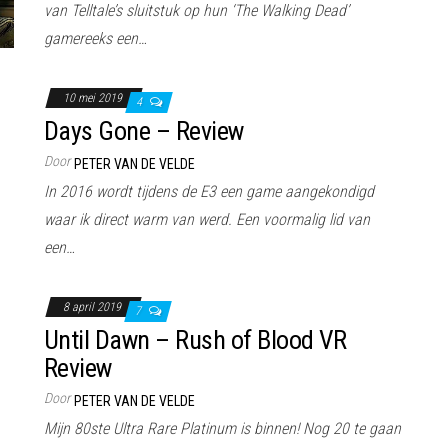
van Telltale’s sluitstuk op hun ‘The Walking Dead’
gamereeks een…
10 mei 2019
4
Days Gone – Review
Door
PETER VAN DE VELDE
In 2016 wordt tijdens de E3 een game aangekondigd
waar ik direct warm van werd. Een voormalig lid van
een…
8 april 2019
7
Until Dawn – Rush of Blood VR
Review
Door
PETER VAN DE VELDE
Mijn 80ste Ultra Rare Platinum is binnen! Nog 20 te gaan