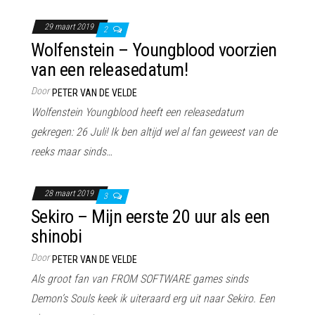
29 maart 2019
2
Wolfenstein – Youngblood voorzien
van een releasedatum!
Door
PETER VAN DE VELDE
Wolfenstein Youngblood heeft een releasedatum
gekregen: 26 Juli! Ik ben altijd wel al fan geweest van de
reeks maar sinds…
28 maart 2019
3
Sekiro – Mijn eerste 20 uur als een
shinobi
Door
PETER VAN DE VELDE
Als groot fan van FROM SOFTWARE games sinds
Demon’s Souls keek ik uiteraard erg uit naar Sekiro. Een