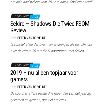
om mijn doelstelling voor 2019 te halen. Spoilers ahead!…
8 april 2019
7
Sekiro – Shadows Die Twice FSOM
Review
Door
PETER VAN DE VELDE
Ik schreef al eerder over mijn ervaringen als een shinobi
over de eerste 20 uur die ik doorbracht met Sekiro.…
1 april 2019
1
2019 – nu al een topjaar voor
gamers
Door
PETER VAN DE VELDE
De kop is er af! De eerste drie maanden van het jaar zijn
gekomen en gegaan, dus tijd om eens…