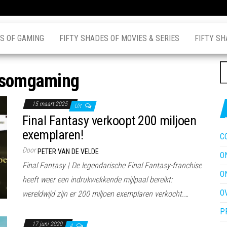
S OF GAMING
FIFTY SHADES OF MOVIES & SERIES
FIFTY SH
Z
fsomgaming
na
15 maart 2025
Uit
Final Fantasy verkoopt 200 miljoen
exemplaren!
C
Door
PETER VAN DE VELDE
O
Final Fantasy | De legendarische Final Fantasy-franchise
O
heeft weer een indrukwekkende mijlpaal bereikt:
O
wereldwijd zijn er 200 miljoen exemplaren verkocht.…
P
17 juni 2020
4