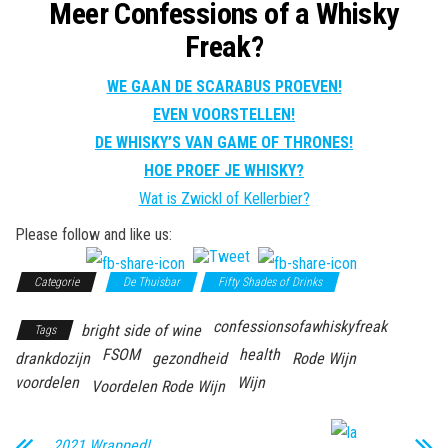
Meer Confessions of a Whisky
Freak?
WE GAAN DE SCARABUS PROEVEN!
EVEN VOORSTELLEN!
DE WHISKY’S VAN GAME OF THRONES!
HOE PROEF JE WHISKY?
Wat is Zwickl of Kellerbier?
Please follow and like us:
Categorie
De Thuisbar
Fifty Shades of Drinks
confessionsofawhiskyfreak
bright side of wine
Tags
FSOM
health
drankdozijn
gezondheid
Rode Wijn
voordelen
Wijn
Voordelen Rode Wijn
2021 Wrapped!