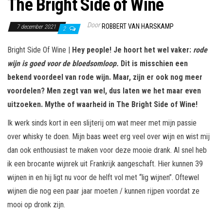
The Bright Side of Wine
Door
ROBBERT VAN HARSKAMP
7 december 2021
2
Bright Side Of Wine |
Hey people! Je hoort het wel vaker:
rode
wijn is goed voor de bloedsomloop.
Dit is misschien een
bekend voordeel van rode wijn. Maar, zijn er ook nog meer
voordelen? Men zegt van wel, dus laten we het maar even
uitzoeken. Mythe of waarheid
in The Bright Side of Wine!
Ik werk sinds kort in een slijterij om wat meer met mijn passie
over whisky te doen. Mijn baas weet erg veel over wijn en wist mij
dan ook enthousiast te maken voor deze mooie drank. Al snel heb
ik een brocante wijnrek uit Frankrijk aangeschaft. Hier kunnen 39
wijnen in en hij ligt nu voor de helft vol met “lig wijnen”. Oftewel
wijnen die nog een paar jaar moeten / kunnen rijpen voordat ze
mooi op dronk zijn.