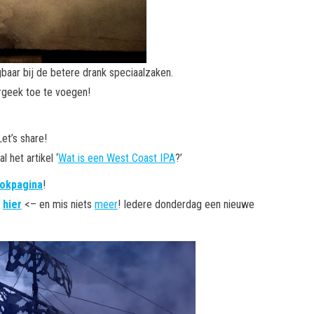
jgbaar bij de betere drank speciaalzaken.
ergeek toe te voegen!
et’s share!
 het artikel ‘
Wat is een West Coast IPA
?’
okpagina
!
>
hier
<– en mis niets
meer
! Iedere donderdag een nieuwe