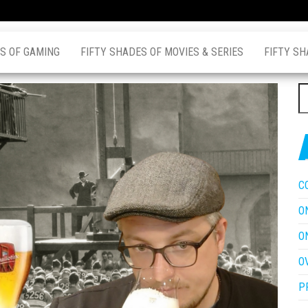
S OF GAMING
FIFTY SHADES OF MOVIES & SERIES
FIFTY SH
Z
na
C
O
O
O
P