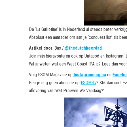
De ‘La Guillotine’ is in Nederland al steeds beter verkri
Absoluut een aanrader om aan je ‘conquest list’ als be
Artikel door
: Bas /
@thedutchbeerdad
Join mijn bieravonturen ook op Untappd en Instagram! L
Wil jij weten wat een West Coast IPA is? Lees dan vooral
Volg FSOM Magazine op
Instagrampagina
en
Facebo
Ben je nog geen abonnee op
FSOM-tv
? Klik dan snel –
aflevering van ‘Wat Proeven We Vandaag?’.