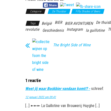
Categorie
De Thuisbar
Fifty Shades of Beers
BIER
De thuisb
België
BIER AVONTUREN
Tags
revolutie
Instagram
T
Geschiedenis
la guillotine
The Bright Side of Wine
1 reactie
Weet jij waar Bockbier vandaan komt!? -
schreef:
12 januari 2022 om 09:41
[…] ➼➼➼ La Guillotine van Brouwerij Huyghe […]