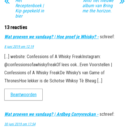
Het
‘Amo’ het nieuwe
Receptenboek |
album van Bring
Kip gepekeld in
me the horizon.
bier
13 reacties
Wat proeven we vandaag? | Hoe proef je Whisky? -
schreef:
8 juni 2019 om 12:19
[…] website: Confessions of A Whisky FreakInstagram:
@confessionsofawhiskyfreakOf lees ook…Even Voorstellen |
Confessions of A Whisky FreakDe Whisky’s van Game of
ThronesHoe lekker is de Schotse Whiksy Tè Bheag […]
Beantwoorden
Wat proeven we vandaag? | Ardbeg Corryvreckan -
schreef:
30 juni 2019 om 17:54