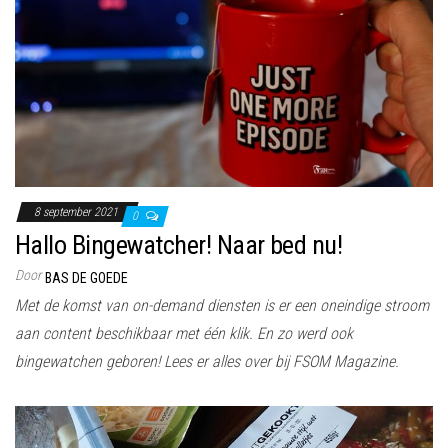
8 september 2021
0
Hallo Bingewatcher! Naar bed nu!
Door
BAS DE GOEDE
Met de komst van on-demand diensten is er een oneindige stroom
aan content beschikbaar met één klik. En zo werd ook
bingewatchen geboren! Lees er alles over bij FSOM Magazine.