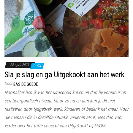
22 april 2021
2
Sla je slag en ga Uitgekookt aan het werk
Door
BAS DE GOEDE
Normaliter ben ik van het uitgebreid koken en dan bij voorkeur op
een bourgondisch niveau. Maar zo nu en dan kun je dit niet
realiseren door tijdgebrek, werk, kinderen of bedenk het maar. Voor
die mensen die in dezelfde situatie verkeren als ik, lees dan voor
verder over het toffe concept van Uitgekookt bij FSOM.