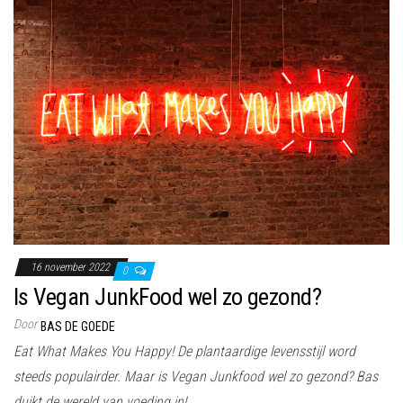
16 november 2022
0
Is Vegan JunkFood wel zo gezond?
Door
BAS DE GOEDE
Eat What Makes You Happy! De plantaardige levensstijl word
steeds populairder. Maar is Vegan Junkfood wel zo gezond? Bas
duikt de wereld van voeding in!