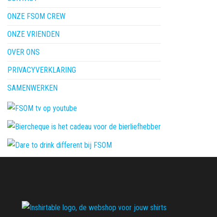
ONZE FSOM CREW
ONZE VRIENDEN
OVER ONS
PRIVACYVERKLARING
SAMENWERKEN