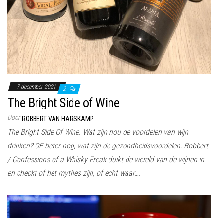
7 december 2021
2
The Bright Side of Wine
Door
ROBBERT VAN HARSKAMP
The Bright Side Of Wine. Wat zijn nou de voordelen van wijn
drinken? OF beter nog, wat zijn de gezondheidsvoordelen. Robbert
/ Confessions of a Whisky Freak duikt de wereld van de wijnen in
en checkt of het mythes zijn, of echt waar….