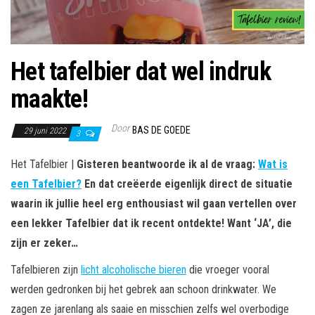
Het tafelbier dat wel indruk
maakte!
Door
BAS DE GOEDE
29 juni 2022
3
Het Tafelbier |
Gisteren beantwoorde ik al de vraag:
Wat is
een Tafelbier?
En dat creëerde eigenlijk direct de situatie
waarin ik jullie heel erg enthousiast wil gaan vertellen over
een lekker Tafelbier dat ik recent ontdekte! Want ‘JA’, die
zijn er zeker…
Tafelbieren zijn
licht alcoholische bieren
die vroeger vooral
werden gedronken bij het gebrek aan schoon drinkwater. We
zagen ze jarenlang als saaie en misschien zelfs wel overbodige