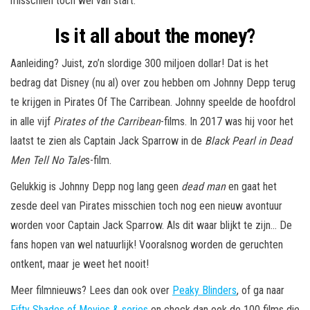
misschien toch wel van start.
Is it all about the money?
Aanleiding? Juist, zo’n slordige 300 miljoen dollar! Dat is het
bedrag dat Disney (nu al) over zou hebben om Johnny Depp terug
te krijgen in Pirates Of The Carribean. Johnny speelde de hoofdrol
in alle vijf
Pirates of the Carribean
-films. In 2017 was hij voor het
laatst te zien als Captain Jack Sparrow in de
Black Pearl in Dead
Men Tell No Tale
s-film.
Gelukkig is Johnny Depp nog lang geen
dead man
en gaat het
zesde deel van Pirates misschien toch nog een nieuw avontuur
worden voor Captain Jack Sparrow. Als dit waar blijkt te zijn… De
fans hopen van wel natuurlijk! Vooralsnog worden de geruchten
ontkent, maar je weet het nooit!
Meer filmnieuws? Lees dan ook over
Peaky Blinders
, of ga naar
Fifty Shades of Movies & series
en check dan ook de 100 films die