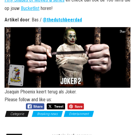
op jouw
Bucketlist
horen!
Artikel door
: Bas /
@thedutchbeerdad
Joaquin Phoenix keert terug als Joker.
Please follow and like us:
Categorie
Breaking news
Entertainment
Fifty Shades of
Movies & Series