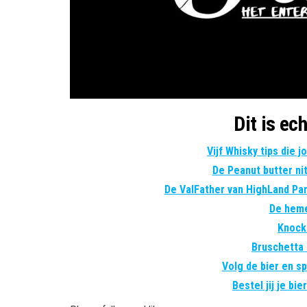
Dit is ech
Vijf Whisky tips die 
De Peanut butter ni
De ValFather van HighLand Pa
De heme
Knock
Bruschetta 
Volg de bier en spi
Bestel jij je bi