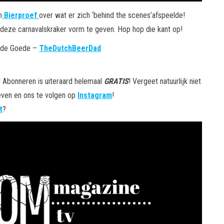
n
Bierproef
over wat er zich ‘behind the scenes’afspeelde!
 deze carnavalskraker vorm te geven. Hop hop die kant op!
s de Goede –
TheDutchBeerDad
! Abonneren is uiteraard helemaal
GRATIS
! Vergeet natuurlijk niet
geven en ons te volgen op
Instagram
!
t
?