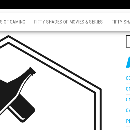
S OF GAMING
FIFTY SHADES OF MOVIES & SERIES
FIFTY SH
Z
na
C
O
O
O
P