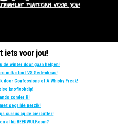
t iets voor jou!
jou de winter door gaan helpen!
tro milk stout VS Geitenkaas!
rk door Confessions of A Whisky Freak!
lse knoflookdip!
ando zonder K!
met gegrilde perzik!
js cursus bij de bierbutler!
eren al bij BEERWULF.com?