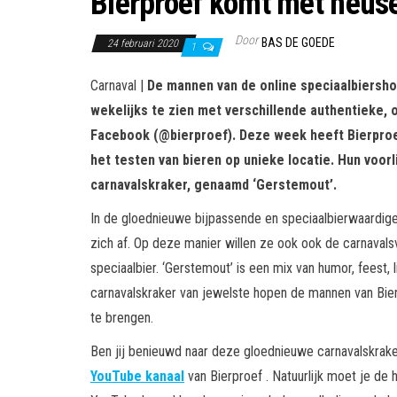
Bierproef komt met heus
Door
BAS DE GOEDE
24 februari 2020
1
Carnaval |
De mannen van de online speciaalbiershow
wekelijks te zien met verschillende authentieke, 
Facebook (@bierproef). Deze week heeft Bierproef
het testen van bieren op unieke locatie. Hun voor
carnavalskraker, genaamd ‘Gerstemout’.
In de gloednieuwe bijpassende en speciaalbierwaardige
zich af. Op deze manier willen ze ook ook de carnaval
speciaalbier. ‘Gerstemout’ is een mix van humor, feest, 
carnavalskraker van jewelste hopen de mannen van Bier
te brengen.
Ben jij benieuwd naar deze gloednieuwe carnavalskrake
YouTube kanaal
van Bierproef . Natuurlijk moet je de 