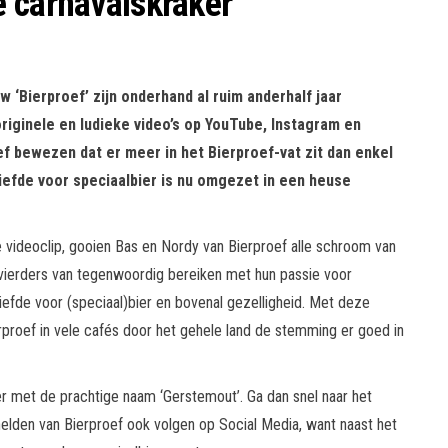
e carnavalskraker
 ‘Bierproef’ zijn onderhand al ruim anderhalf jaar
originele en ludieke video’s op YouTube, Instagram en
 bewezen dat er meer in het Bierproef-vat zit dan enkel
liefde voor speciaalbier is nu omgezet in een heuse
 videoclip, gooien Bas en Nordy van Bierproef alle schroom van
svierders van tegenwoordig bereiken met hun passie voor
liefde voor (speciaal)bier en bovenal gezelligheid. Met deze
proef in vele cafés door het gehele land de stemming er goed in
r met de prachtige naam ‘Gerstemout’. Ga dan snel naar het
helden van Bierproef ook volgen op Social Media, want naast het