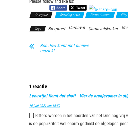
Please follow and like us:
Categorie
Breaking news
Events & more!
Fifty
Carnaval
Ger
Bierproef
Carnavalskraker
Tags
Bon Jovi komt met nieuwe
muziek!
1 reactie
Leeuwtje! Komt dat shot! - Vier de oranjezomer in stij
10 juni 2021 om 16:50
[…] Bitters worden in het noorden van het land nog vrij
is de populariteit wel enorm gedaald de afgelopen jare