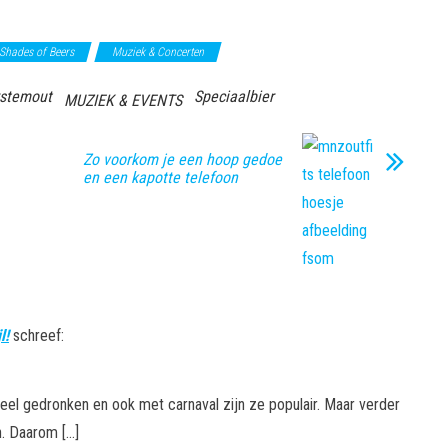
 Shades of Beers
Muziek & Concerten
stemout
Speciaalbier
MUZIEK & EVENTS
Zo voorkom je een hoop gedoe
en een kapotte telefoon
l!
schreef:
 veel gedronken en ook met carnaval zijn ze populair. Maar verder
n. Daarom […]