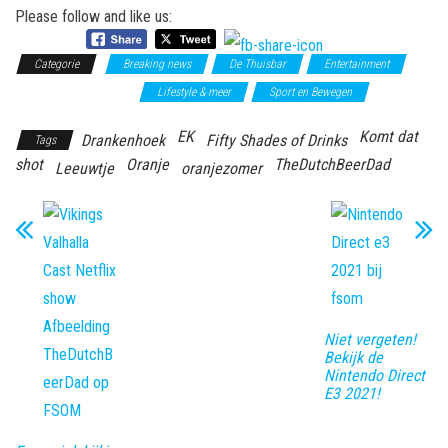
Please follow and like us:
Categorie
Breaking news
De Thuisbar
Entertainment
Fifty Shades of Drinks
Lifestyle & meer
Sport en Bewegen
EK
Komt dat
Drankenhoek
Fifty Shades of Drinks
Tags
shot
Oranje
TheDutchBeerDad
Leeuwtje
oranjezomer
Niet vergeten!
Bekijk de
Nintendo Direct
E3 2021!