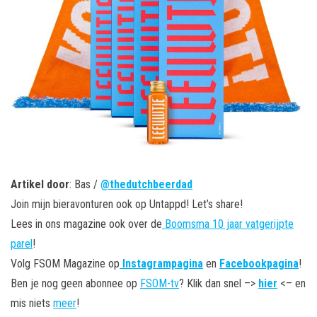
Artikel door
: Bas /
@thedutchbeerdad
Join mijn bieravonturen ook op Untappd! Let’s share!
Lees in ons magazine ook over de
Boomsma 10 jaar vatgerijpte
parel
!
Volg FSOM Magazine op
Instagrampagina
en
Facebookpagina
!
Ben je nog geen abonnee op
FSOM-tv
? Klik dan snel –>
hier
<– en
mis niets
meer
!