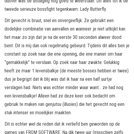
dusver was de uitdaging nog goed te weerstaan. Dit alles tot ik de
tweede serieuze bossfight tegenkwam: Lady Butterfly.
Dit gevecht is bruut, snel en onvergeeflijk. Ze gebruikt een
dodelijke combinatie van aanvallen en wanneer je niet uitkijkt kan
het maar zo zijn dat je na de eerste 30 seconden alweer dood
bent. Dit is mij dan ook regelmatig gebeurd. Tijdens dit alles ben je
constant op zoek naar die ene opening, die ene manier om haar
“gemakkelijk” te verslaan. Op zoek naar haar zwakte. Gelukkig
heeft ze maar 1 levensbalkje (de meeste bosses hebben er twee)
dus je begrijpt dat ik blij was dat ik haar na een half uurtje
verslagen had. Niets was echter minder waar want… ze had nog
een levensbalkje! Alleen had ze deze keer ook bedacht om
gebruik te maken van genjutsu (illusies) die het gevecht nog een
stuk intenser en moeilijker maakten.
Dit is echter wel de reden dat ik verliefd ben geworden op de
games van FROM SOFTWARE. Na dik twee uur (misschien zelfs