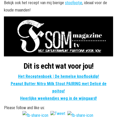
Bekijk ook het recept van mij bierige
stoofpotje
, ideaal voor de
koude maanden!
Dit is echt wat voor jou!
Het Receptenboek | De hemelse knoflookdip!
Peanut Butter Nitro Milk Stout PAIRING met Delicé de
poitou!
Heerlijke weekendjes weg in de wijngaard!
Please follow and like us: