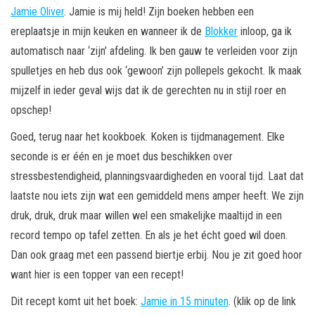
Jamie Oliver
. Jamie is mij held! Zijn boeken hebben een
ereplaatsje in mijn keuken en wanneer ik de
Blokker
inloop, ga ik
automatisch naar ‘zijn’ afdeling. Ik ben gauw te verleiden voor zijn
spulletjes en heb dus ook ‘gewoon’ zijn pollepels gekocht. Ik maak
mijzelf in ieder geval wijs dat ik de gerechten nu in stijl roer en
opschep!
Goed, terug naar het kookboek. Koken is tijdmanagement. Elke
seconde is er één en je moet dus beschikken over
stressbestendigheid, planningsvaardigheden en vooral tijd. Laat dat
laatste nou iets zijn wat een gemiddeld mens amper heeft. We zijn
druk, druk, druk maar willen wel een smakelijke maaltijd in een
record tempo op tafel zetten. En als je het écht goed wil doen.
Dan ook graag met een passend biertje erbij. Nou je zit goed hoor
want hier is een topper van een recept!
Dit recept komt uit het boek:
Jamie in 15 minuten
. (klik op de link