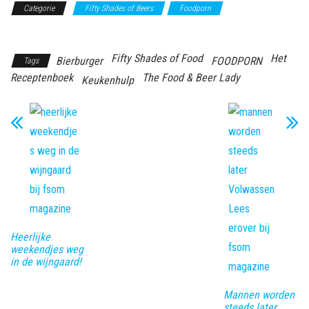
Categorie
Fifty Shades of Beers
Foodporn
Het
Receptenboek
Fifty Shades of Food
Het
Bierburger
FOODPORN
Tags
Receptenboek
The Food & Beer Lady
Keukenhulp
Heerlijke
weekendjes weg
in de wijngaard!
Mannen worden
steeds later