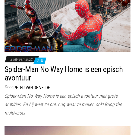
2 februari 2022
3
Spider-Man No Way Home is een episch
avontuur
Door
PETER VAN DE VELDE
Spider-Man No Way Home is een episch avontuur met grote
ambities. En hij weet ze ook nog waar te maken ook! Bring the
multiverse!