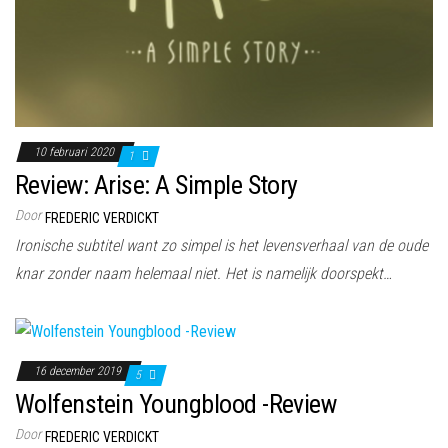
10 februari 2020
1
Review: Arise: A Simple Story
Door
FREDERIC VERDICKT
Ironische subtitel want zo simpel is het levensverhaal van de oude
knar zonder naam helemaal niet. Het is namelijk doorspekt…
16 december 2019
5
Wolfenstein Youngblood -Review
Door
FREDERIC VERDICKT