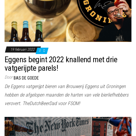
19 februari 2022
0
Eggens begint 2022 knallend met drie
vatgerijpte parels!
Door
BAS DE GOEDE
De Eggens vatgerijpt bieren van Brouwerij Eggens uit Groningen
hebben de afgelopen maanden de harten van vele bierliefhebbers
verovert. TheDutchBeerDad voor FSOM!