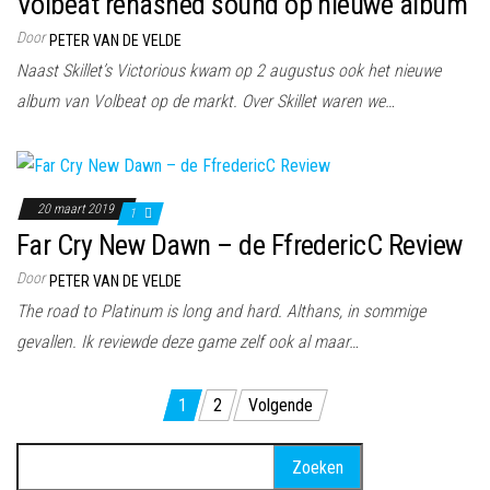
Volbeat rehashed sound op nieuwe album
Door
PETER VAN DE VELDE
Naast Skillet’s Victorious kwam op 2 augustus ook het nieuwe
album van Volbeat op de markt. Over Skillet waren we…
20 maart 2019
1
Far Cry New Dawn – de FfredericC Review
Door
PETER VAN DE VELDE
The road to Platinum is long and hard. Althans, in sommige
gevallen. Ik reviewde deze game zelf ook al maar…
Berichten
1
2
Volgende
paginering
Zoeken
naar: