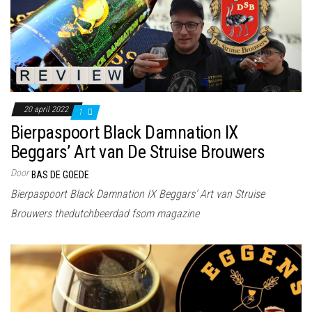
20 april 2022
1
Bierpaspoort Black Damnation IX
Beggars’ Art van De Struise Brouwers
Door
BAS DE GOEDE
Bierpaspoort Black Damnation IX Beggars’ Art van Struise
Brouwers thedutchbeerdad fsom magazine