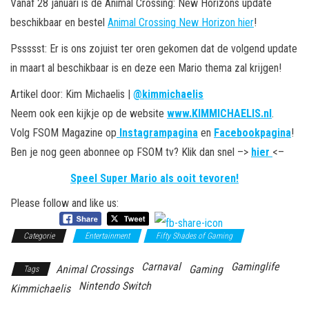
Vanaf 28 januari is de Animal Crossing: New Horizons update
beschikbaar en bestel
Animal Crossing New Horizon hier
!
Pssssst: Er is ons zojuist ter oren gekomen dat de volgend update
in maart al beschikbaar is en deze een Mario thema zal krijgen!
Artikel door: Kim Michaelis |
@kimmichaelis
Neem ook een kijkje op de website
www.KIMMICHAELIS.nl
.
Volg FSOM Magazine op
Instagrampagina
en
Facebookpagina
!
Ben je nog geen abonnee op FSOM tv? Klik dan snel –>
hier
<–
Speel Super Mario als ooit tevoren!
Please follow and like us:
Categorie
Entertainment
Fifty Shades of Gaming
Carnaval
Gaminglife
Animal Crossings
Gaming
Tags
Nintendo Switch
Kimmichaelis