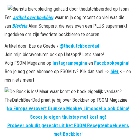
Een
artikel over bockbier
waar mijn oog recent op viel was die
van
Bierista
Alain Schepers, die was even een PLUS-supermarkt
ingedoken om zijn favoriete bockbieren te scoren.
Artikel door: Bas de Goede /
@thedutchbeerdad
Join mijn bieravonturen ook op Untappd! Let’s share!
Volg FSOM Magazine op
Instagrampagina
en
Facebookpagina
!
Ben je nog geen abonnee op FSOM tv? Klik dan snel –>
hier
<– en
mis niets meer!
Na Europa verovert Drunken Monkey Limoncello ook China!
Scoor je eigen thuistap met korting!
Probeer ook dit gerecht uit het FSOM Receptenboek eens
met Bockbier!