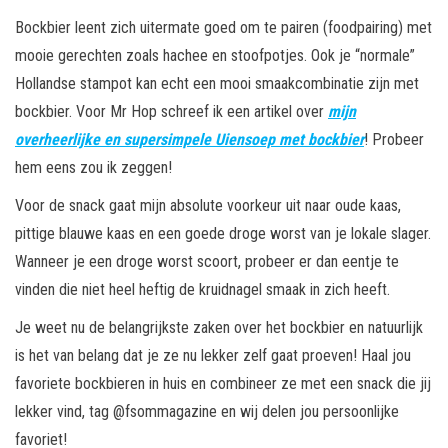
Bockbier leent zich uitermate goed om te pairen (foodpairing) met
mooie gerechten zoals hachee en stoofpotjes. Ook je “normale”
Hollandse stampot kan echt een mooi smaakcombinatie zijn met
bockbier. Voor Mr Hop schreef ik een artikel over
mijn
overheerlijke en supersimpele Uiensoep met bockbier
! Probeer
hem eens zou ik zeggen!
Voor de snack gaat mijn absolute voorkeur uit naar oude kaas,
pittige blauwe kaas en een goede droge worst van je lokale slager.
Wanneer je een droge worst scoort, probeer er dan eentje te
vinden die niet heel heftig de kruidnagel smaak in zich heeft.
Je weet nu de belangrijkste zaken over het bockbier en natuurlijk
is het van belang dat je ze nu lekker zelf gaat proeven! Haal jou
favoriete bockbieren in huis en combineer ze met een snack die jij
lekker vind, tag @fsommagazine en wij delen jou persoonlijke
favoriet!