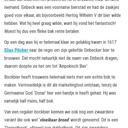
niemand. Einbeck was een voorname bierstad en had de zaakjes
goed voor elkaar, als bijvoorbeeld Hertog Wilhelm V dit bier wilde
hebben. Wat hij heel graag wilde, want hij vond het fantastsich!
Moest hij dus een flinke bak rente betalen.
Op een dag was hij er helemaal klaar en gelukkig kwam in 1617
Elias Pilcher
naar de regio om zijn geliefde Einbecker bier te
brouwen. Dat mocht natuurlijk niet de naam van Einbeck dragen,
daarom doopte ze het om tot ‘Ainpokisch Bier’.
Bockbier heeft trouwens helemaal niets met een echte bok te
maken. Vermoedelijk is dit als marketingtool ontstaan, tenzij de
Germaanse God ‘Donar’ hier een handje in heeft gehad. Hij was
namelijk half mens, half bok.
Van een regulier bockbier kennen we ook nog een zwaardere
variant die ook wel ‘
vloeibaar brood
‘ wordt genoemd. Dit is een
‘Doppelbock’, oftewel een dubbelbock. Dit zijn zwaardere