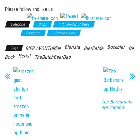
Please follow and like us:
Categorie
Blogs
Fifty Shades of Beers
Fifty Shades of
Drinks
Foodporn
Lifestyle & meer
Bierista
Bockbier
BIER AVONTUREN
Bierliefde
De
Tags
Herfst
Bock
TheDutchBeerDad
The Barbarians
are coming!