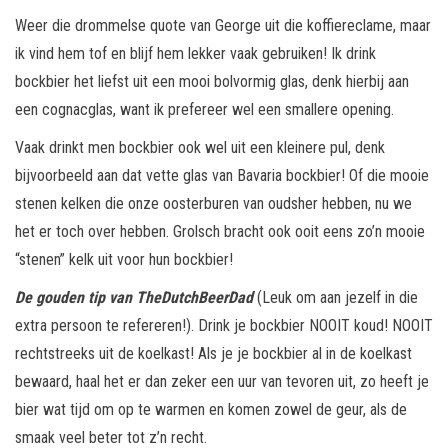
Weer die drommelse quote van George uit die koffiereclame, maar
ik vind hem tof en blijf hem lekker vaak gebruiken! Ik drink
bockbier het liefst uit een mooi bolvormig glas, denk hierbij aan
een cognacglas, want ik prefereer wel een smallere opening.
Vaak drinkt men bockbier ook wel uit een kleinere pul, denk
bijvoorbeeld aan dat vette glas van Bavaria bockbier! Of die mooie
stenen kelken die onze oosterburen van oudsher hebben, nu we
het er toch over hebben. Grolsch bracht ook ooit eens zo’n mooie
“stenen” kelk uit voor hun bockbier!
De gouden tip van TheDutchBeerDad
(Leuk om aan jezelf in die
extra persoon te refereren!). Drink je bockbier NOOIT koud! NOOIT
rechtstreeks uit de koelkast! Als je je bockbier al in de koelkast
bewaard, haal het er dan zeker een uur van tevoren uit, zo heeft je
bier wat tijd om op te warmen en komen zowel de geur, als de
smaak veel beter tot z’n recht.