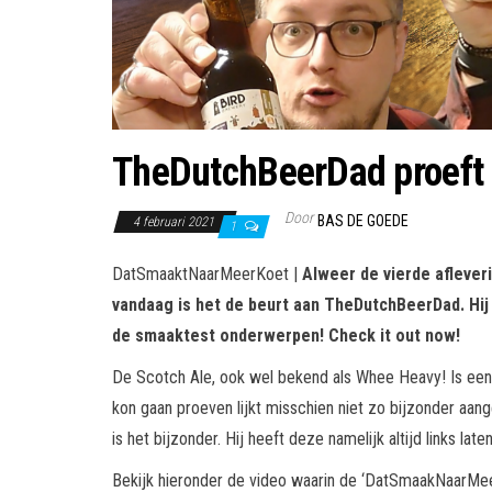
TheDutchBeerDad proef
Door
BAS DE GOEDE
4 februari 2021
1
DatSmaaktNaarMeerKoet |
Alweer de vierde afleve
vandaag is het de beurt aan TheDutchBeerDad. Hij 
de smaaktest onderwerpen! Check it out now!
De Scotch Ale, ook wel bekend als Whee Heavy! Is een s
kon gaan proeven lijkt misschien niet zo bijzonder aange
is het bijzonder. Hij heeft deze namelijk altijd links l
Bekijk hieronder de video waarin de ‘DatSmaakNaarMe