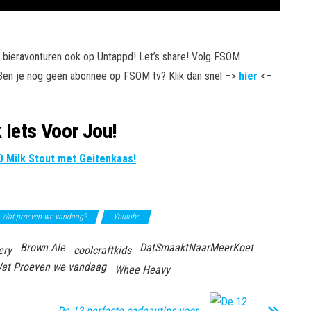
n bieravonturen ook op Untappd! Let’s share! Volg FSOM
 Ben je nog geen abonnee op FSOM tv? Klik dan snel –>
hier
<–
k Iets Voor Jou!
 Milk Stout met Geitenkaas!
Wat proeven we vandaag?
Youtube
Brown Ale
DatSmaaktNaarMeerKoet
ery
coolcraftkids
at Proeven we vandaag
Whee Heavy
De 12 perfecte cadeautips voor