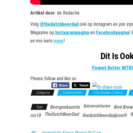
Artikel door
: de Redactie
Volg
@thedutchbeerdad
ook op Instagram en join zij
Magazine op
Instagrampagina
en
Facebookpagina
!
en mis niets
meer
!
Dit Is Oo
Peanut Butter NITRO
Please follow and like us:
Categorie
Entertainment
Fifty Shades of Beers
bieravonturen
Beergeeksunite
Bird Brew
Tags
TheDutchBeerDad
W
nix18
thedutchbeerdadproeft
Immortals Fenyx Rising DLC en