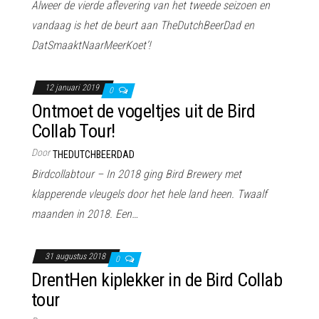
Alweer de vierde aflevering van het tweede seizoen en
vandaag is het de beurt aan TheDutchBeerDad en
DatSmaaktNaarMeerKoet’!
12 januari 2019
0
Ontmoet de vogeltjes uit de Bird
Collab Tour!
Door
THEDUTCHBEERDAD
Birdcollabtour – In 2018 ging Bird Brewery met
klapperende vleugels door het hele land heen. Twaalf
maanden in 2018. Een…
31 augustus 2018
0
DrentHen kiplekker in de Bird Collab
tour