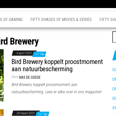
S OF GAMING
FIFTY SHADES OF MOVIES & SERIES
FIFTY SH
Z
ird Brewery
na
4 april 2025
Uit
Bird Brewery koppelt proostmoment
aan natuurbescherming
C
Door
BAS DE GOEDE
O
Bird Brewery koppelt proostmoment aan
O
natuurbescherming. Lees er alles over in ons magazine!
O
P
24 maart 2025
Uit