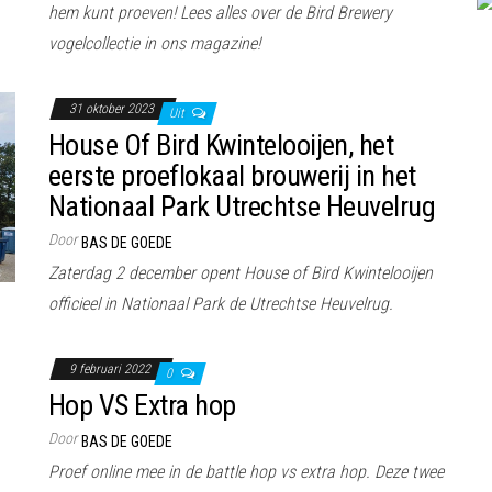
hem kunt proeven! Lees alles over de Bird Brewery
vogelcollectie in ons magazine!
31 oktober 2023
Uit
House Of Bird Kwintelooijen, het
eerste proeflokaal brouwerij in het
Nationaal Park Utrechtse Heuvelrug
Door
BAS DE GOEDE
Zaterdag 2 december opent House of Bird Kwintelooijen
officieel in Nationaal Park de Utrechtse Heuvelrug.
9 februari 2022
0
Hop VS Extra hop
Door
BAS DE GOEDE
Proef online mee in de battle hop vs extra hop. Deze twee