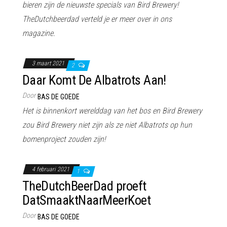
bieren zijn de nieuwste specials van Bird Brewery!
TheDutchbeerdad verteld je er meer over in ons
magazine.
3 maart 2021
2
Daar Komt De Albatrots Aan!
Door
BAS DE GOEDE
Het is binnenkort werelddag van het bos en Bird Brewery
zou Bird Brewery niet zijn als ze niet Albatrots op hun
bomenproject zouden zijn!
4 februari 2021
1
TheDutchBeerDad proeft
DatSmaaktNaarMeerKoet
Door
BAS DE GOEDE