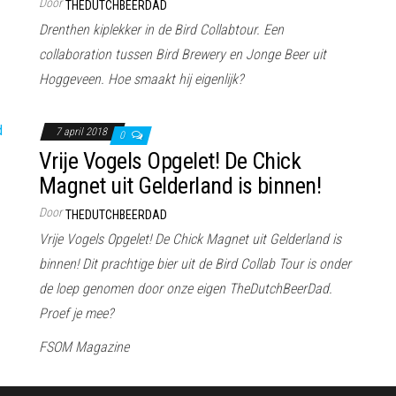
Door
THEDUTCHBEERDAD
Drenthen kiplekker in de Bird Collabtour. Een
collaboration tussen Bird Brewery en Jonge Beer uit
Hoggeveen. Hoe smaakt hij eigenlijk?
7 april 2018
0
Vrije Vogels Opgelet! De Chick
Magnet uit Gelderland is binnen!
Door
THEDUTCHBEERDAD
Vrije Vogels Opgelet! De Chick Magnet uit Gelderland is
binnen! Dit prachtige bier uit de Bird Collab Tour is onder
de loep genomen door onze eigen TheDutchBeerDad.
Proef je mee?
FSOM Magazine