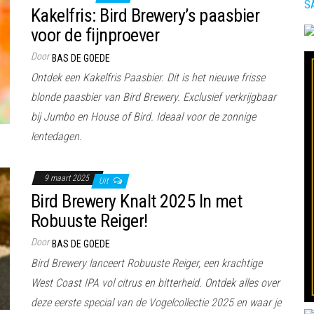
S
Kakelfris: Bird Brewery’s paasbier
voor de fijnproever
Door
BAS DE GOEDE
Ontdek een Kakelfris Paasbier. Dit is het nieuwe frisse
blonde paasbier van Bird Brewery. Exclusief verkrijgbaar
bij Jumbo en House of Bird. Ideaal voor de zonnige
lentedagen.
9 maart 2025
Uit
Bird Brewery Knalt 2025 In met
Robuuste Reiger!
Door
BAS DE GOEDE
Bird Brewery lanceert Robuuste Reiger, een krachtige
West Coast IPA vol citrus en bitterheid. Ontdek alles over
deze eerste special van de Vogelcollectie 2025 en waar je