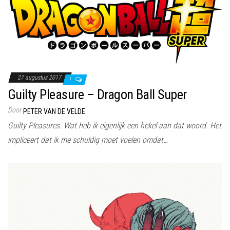
27 augustus 2017
1
Guilty Pleasure – Dragon Ball Super
Door
PETER VAN DE VELDE
Guilty Pleasures. Wat heb ik eigenlijk een hekel aan dat woord. Het
impliceert dat ik me schuldig moet voelen omdat…