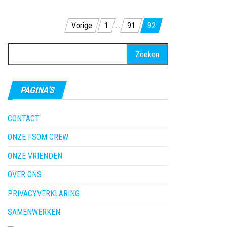
Berichten
Vorige
1
…
91
92
paginering
Zoeken
naar:
PAGINA’S
CONTACT
ONZE FSOM CREW
ONZE VRIENDEN
OVER ONS
PRIVACYVERKLARING
SAMENWERKEN