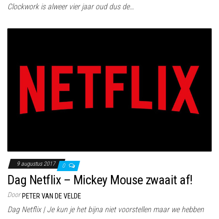
Clockwork is alweer vier jaar oud dus de…
9 augustus 2017
0
Dag Netflix – Mickey Mouse zwaait af!
Door
PETER VAN DE VELDE
Dag Netflix | Je kun je het bijna niet voorstellen maar we hebben