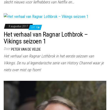
slecht nieuws voor liefhebbers van Netflix en…
9 augustus 2017
Uit
Het verhaal van Ragnar Lothbrok –
Vikings seizoen 1
Door
PETER VAN DE VELDE
Het verhaal van Ragnar Lothbrok in het eerste seizoen van
Vikings. De nu al legendarische serie van History Channel waar je
niets over mist op fsom!