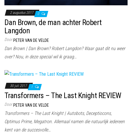
2 augustus 2017
0
Dan Brown, de man achter Robert
Langdon
Door
PETER VAN DE VELDE
Dan Brown | Dan Brown? Robert Langdon? Waar gaat dit nu weer
over? Nou, in deze special wil ik graag…
30 juli 2017
1
Transformers – The Last Knight REVIEW
Door
PETER VAN DE VELDE
Transformers – The Last Knight | Autobots, Deceptiocons,
Optimus Prime, Megatron. Allemaal namen die natuurlijk iedereen
kent van de succesvolle…