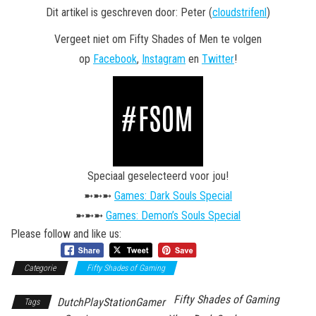
Dit artikel is geschreven door: Peter (
cloudstrifenl
)
Vergeet niet om Fifty Shades of Men te volgen
op
Facebook
,
Instagram
en
Twitter
!
Speciaal geselecteerd voor jou!
➼➼➼
Games: Dark Souls Special
➼➼➼
Games: Demon’s Souls Special
Please follow and like us:
Categorie
Fifty Shades of Gaming
Fifty Shades of Gaming
DutchPlayStationGamer
Tags