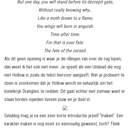
But one day, you will stand before its decrepit gate,
Without really knowing why…
Like a moth drawn to a flame,
You wings will burn in anguish.
Time after time.
For that is your fate.
The fate of the cursed.
Als dit geen opening is waar je de rillingen van over de rug lopen,
dan weet ik het ook niet meer. Je speelt als een Undead die nog
niet Hollow is zoals de tekst hiervoor aangeeft. Wat je probeert te
doen is voorkomen dat je Hollow wordt en natuurlijk om het
koninkrijk Drangleic te redden. Dit gaat echter niet zomaar want er
staan hordes vijanden tussen jouw en je doel in.
Gelukkig mag je na een zeer korte introductie jezelf “maken”. Een
karakter maken is nog nooit zo eenvoudig geweest, toch? Think