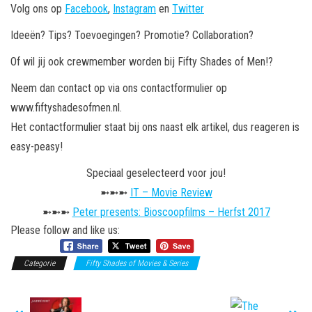
Volg ons op
Facebook
,
Instagram
en
Twitter
Ideeën? Tips? Toevoegingen? Promotie? Collaboration?
Of wil jij ook crewmember worden bij Fifty Shades of Men!?
Neem dan contact op via ons contactformulier op
www.fiftyshadesofmen.nl.
Het contactformulier staat bij ons naast elk artikel, dus reageren is
easy-peasy!
Speciaal geselecteerd voor jou!
➼➼➼
IT – Movie Review
➼➼➼
Peter presents: Bioscoopfilms – Herfst 2017
Please follow and like us:
Categorie
Fifty Shades of Movies & Series