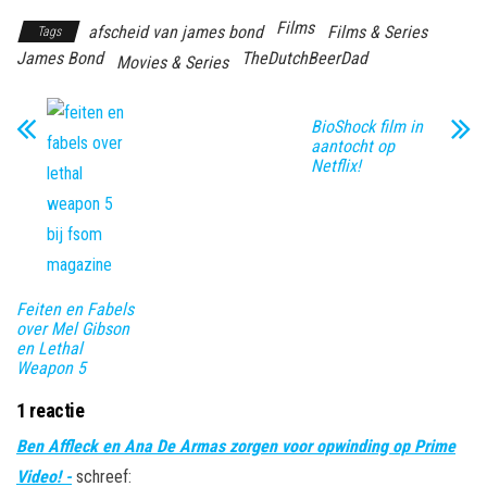
Films
afscheid van james bond
Films & Series
Tags
James Bond
TheDutchBeerDad
Movies & Series
BioShock film in
aantocht op
Netflix!
Feiten en Fabels
over Mel Gibson
en Lethal
Weapon 5
1 reactie
Ben Affleck en Ana De Armas zorgen voor opwinding op Prime
Video! -
schreef: