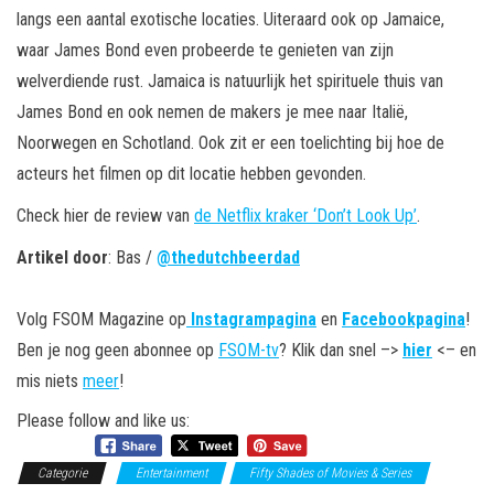
langs een aantal exotische locaties. Uiteraard ook op Jamaice,
waar James Bond even probeerde te genieten van zijn
welverdiende rust. Jamaica is natuurlijk het spirituele thuis van
James Bond en ook nemen de makers je mee naar Italië,
Noorwegen en Schotland. Ook zit er een toelichting bij hoe de
acteurs het filmen op dit locatie hebben gevonden.
Check hier de review van
de Netflix kraker ‘Don’t Look Up’
.
Artikel door
: Bas /
@thedutchbeerdad
Volg FSOM Magazine op
Instagrampagina
en
Facebookpagina
!
Ben je nog geen abonnee op
FSOM-tv
? Klik dan snel –>
hier
<– en
mis niets
meer
!
Please follow and like us:
Categorie
Entertainment
Fifty Shades of Movies & Series