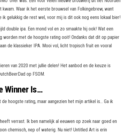
OMO’ over was. Een voor velen nieuwe brouwerij uit het Noorden
t kwam. Waar ik het eerste brouwsel van Folkingebrew, want
ik gelukkig de rest wel, voor mij is dit ook nog eens lokaal bier!
jld double ipa. Een mond vol en zo smaakte hij ook! Wat een
g worden met de hoogste rating ooit! Ondanks dat dit op papier
aan de klassieker IPA. Mooi vol, licht tropisch fruit en vooral
e Winner Is…
de hoogste rating, maar aangezien het mijn artikel is… Ga ik
heeft verrast. Ik ben namelijk al eeuwen op zoek naar goed en
n chemisch, nep of waterig. Nu niet! Untitled Art is erin