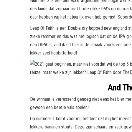
Nummer 2 is een bier waar afgelopen jaar nogal wat ‘F
des lands dat zomaar met brute dikke IPA’s op de mark
daar hebben wij het natuurlijk over, heb gemist. Scoorde 
Leap Of Faith is een Double dry hopped new england sti
zieke rammer en dus was het logisch dat dit de IPA gin
een DIPA is, vind ik dit bier in de smaak vooral een ode 
lekker veel hopbitterheid!
And Th
De winnaar is verrassend genoeg niet eens het bier met 
gewoon een beetje vals spelen!
Op nummer 1 komt voor mij het bier dat mij het meest 
lekkere bananen stouts. Deze zijn schaars en vaak gewoo