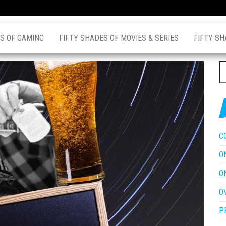
S OF GAMING
FIFTY SHADES OF MOVIES & SERIES
FIFTY SH
Z
na
C
O
O
O
P