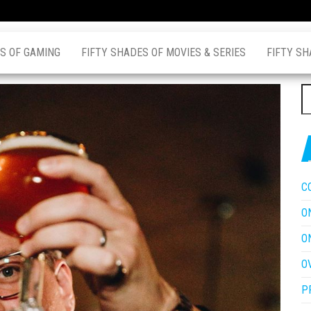
S OF GAMING
FIFTY SHADES OF MOVIES & SERIES
FIFTY SH
Z
na
C
O
O
O
P