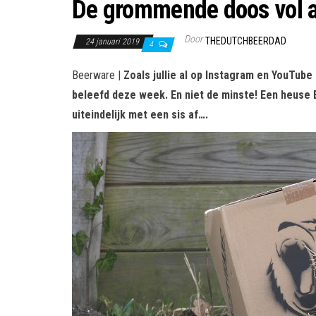
De grommende doos vol av
Door
THEDUTCHBEERDAD
24 januari 2019
4
Beerware |
Zoals jullie al op Instagram en YouTu
beleefd deze week. En niet de minste! Een heuse B
uiteindelijk met een sis af….