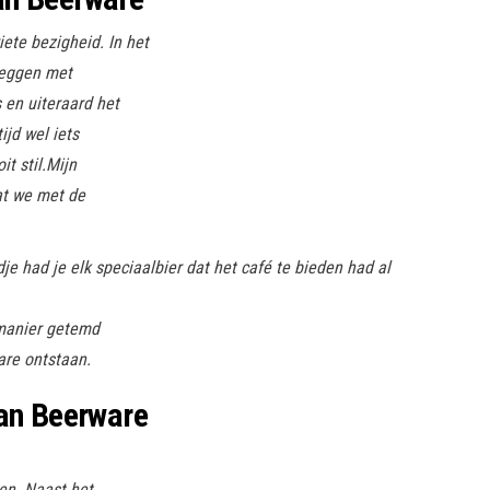
ete bezigheid. In het
leggen met
 en uiteraard het
ijd wel iets
it stil.Mijn
at we met de
dje had je elk speciaalbier dat het café te bieden had al
 manier getemd
are ontstaan.
an Beerware
en. Naast het