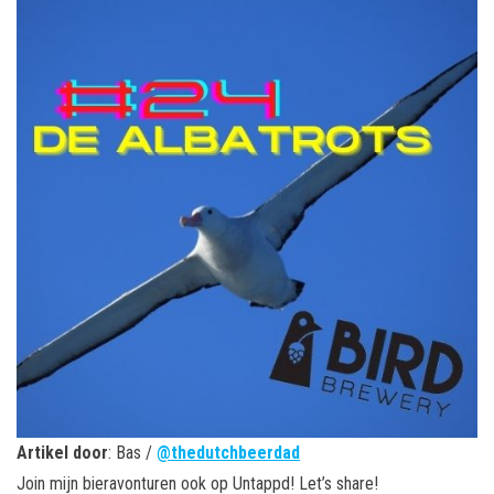
Artikel door
: Bas /
@thedutchbeerdad
Join mijn bieravonturen ook op Untappd! Let’s share!