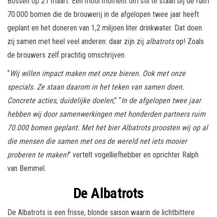
Bossen op 21 maart. Een mooi moment om stil te staan bij de ruim
70.000 bomen die de brouwerij in de afgelopen twee jaar heeft
geplant en het doneren van 1,2 miljoen liter drinkwater. Dat doen
zij samen met heel veel anderen: daar zijn zij
albatrots
op! Zoals
de brouwers zelf prachtig omschrijven.
“
Wij willen impact maken met onze bieren. Ook met onze
specials. Ze staan daarom in het teken van samen doen.
Concrete acties, duidelijke doelen
,” “
In de afgelopen twee jaar
hebben wij door samenwerkingen met honderden partners ruim
70.000 bomen geplant. Met het bier Albatrots proosten wij op al
die mensen die samen met ons de wereld net iets mooier
proberen te maken!
” vertelt vogelliefhebber en oprichter Ralph
van Bemmel.
De Albatrots
De Albatrots is een frisse, blonde saison waarin de lichtbittere