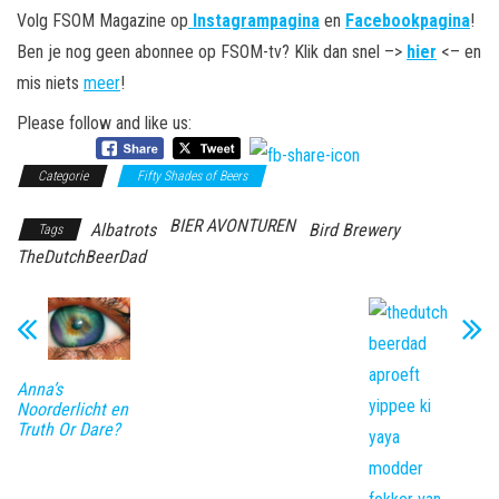
Volg FSOM Magazine op
Instagrampagina
en
Facebookpagina
!
Ben je nog geen abonnee op FSOM-tv? Klik dan snel –>
hier
<– en
mis niets
meer
!
Please follow and like us:
Categorie
Fifty Shades of Beers
BIER AVONTUREN
Albatrots
Bird Brewery
Tags
TheDutchBeerDad
Anna’s
Noorderlicht en
Truth Or Dare?