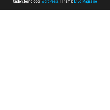
Ondersteund door
WordPress
|
Thema:
Envo Magazine