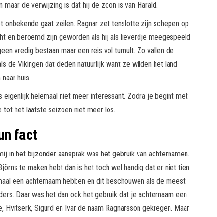
n maar de verwijzing is dat hij de zoon is van Harald.
 het onbekende gaat zeilen. Ragnar zet tenslotte zijn schepen op
cht en beroemd zijn geworden als hij als lieverdje meegespeeld
geen vredig bestaan maar een reis vol tumult. Zo vallen de
als de Vikingen dat deden natuurlijk want ze wilden het land
naar huis.
is eigenlijk helemaal niet meer interessant. Zodra je begint met
e tot het laatste seizoen niet meer los.
un fact
 mij in het bijzonder aansprak was het gebruik van achternamen.
Björns te maken hebt dan is het toch wel handig dat er niet tien
maal een achternaam hebben en dit beschouwen als de meest
nders. Daar was het dan ook het gebruik dat je achternaam een
be, Hvitserk, Sigurd en Ivar de naam Ragnarsson gekregen. Maar