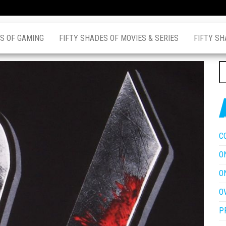
S OF GAMING
FIFTY SHADES OF MOVIES & SERIES
FIFTY SH
Z
na
C
O
O
O
P