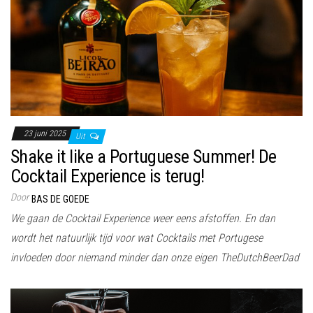
23 juni 2025
Uit
Shake it like a Portuguese Summer! De
Cocktail Experience is terug!
Door
BAS DE GOEDE
We gaan de Cocktail Experience weer eens afstoffen. En dan
wordt het natuurlijk tijd voor wat Cocktails met Portugese
invloeden door niemand minder dan onze eigen TheDutchBeerDad