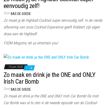
eenvoudig zelf!
Door
BAS DE GOEDE
Zo maak jij de Highball Cocktail super eenvoudig zelf. In de vierde
aflevering van onze Cocktail Experience geeft Robbert zijn eigen
draai aan de Highball!
FSOM Magzine, let us entertain you!
15 juni 2020
2
Zo maak en drink je the ONE and ONLY
Irish Car Bomb
Door
BAS DE GOEDE
Zo maak en drink je the ONE and ONLY Irish Car Bomb! De Irish
Car Bomb was al te zien in de tweede episode van de Cocktail