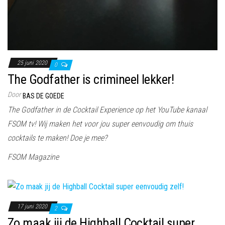
25 juni 2020
0
The Godfather is crimineel lekker!
Door
BAS DE GOEDE
The Godfather in de Cocktail Experience op het YouTube kanaal
FSOM tv! Wij maken het voor jou super eenvoudig om thuis
cocktails te maken! Doe je mee?
FSOM Magazine
17 juni 2020
2
Zo maak jij de Highball Cocktail super