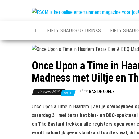
Ga
naar
de
inhoud
FIFTY SHADES OF DRINKS
FIFTY SHADE
Once Upon a Time in Haa
Madness met Uiltje en Th
Door
BAS DE GOEDE
19 maart 2025
Uit
Once Upon a Time in Haarlem | Z
et je cowboyhoed op
zaterdag 31 mei barst het bier- en BBQ-spektakel
en The Bastard trekken alle registers open voor e
wordt natuurlijk geen standaard foodfestival, dit 