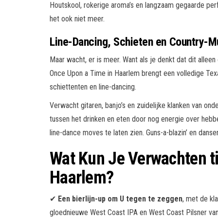
Houtskool, rokerige aroma’s en langzaam gegaarde perf
het ook niet meer.
Line-Dancing, Schieten en Country-M
Maar wacht, er is meer. Want als je denkt dat dit allee
Once Upon a Time in Haarlem brengt een volledige Texas
schiettenten en line-dancing.
Verwacht gitaren, banjo’s en zuidelijke klanken van o
tussen het drinken en eten door nog energie over hebb
line-dance moves te laten zien. Guns-a-blazin’ en danse
Wat Kun Je Verwachten t
Haarlem?
✔
Een bierlijn-up om U tegen te zeggen
, met de kla
gloednieuwe West Coast IPA en West Coast Pilsner van 