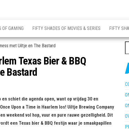
FSOM is het
Eten,
Drinken,
online
Gamen,
S OF GAMING
FIFTY SHADES OF MOVIES & SERIES
FIFTY SH
TV,
entertainment
Series,
magazine
Films,
Z
Livestyle,
voor jou!
Alles op
na
wielen en
rlem Texas Bier & BBQ
nog veel
meer!
e Bastard
C
O
 en schiet die agenda open, want op vrijdag 30 en
O
 Once Upon a Time in Haarlem los! Uiltje Brewing Company
en weekend vol hop, vuur en pure rauwe gezelligheid. Dit
O
wordt een Texas bier & BBQ festijn waar je smaakpapillen
P