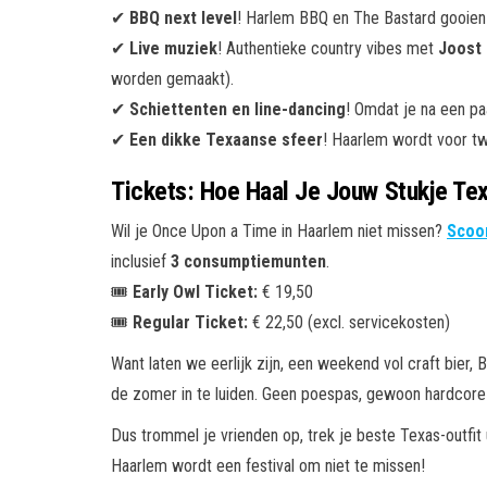
✔
BBQ next level
! Harlem BBQ en The Bastard gooien a
✔
Live muziek
! Authentieke country vibes met
Joost
worden gemaakt).
✔
Schiettenten en line-dancing
! Omdat je na een paa
✔
Een dikke Texaanse sfeer
! Haarlem wordt voor t
Tickets: Hoe Haal Je Jouw Stukje Tex
Wil je Once Upon a Time in Haarlem niet missen?
Scoor
inclusief
3 consumptiemunten
.
🎟
Early Owl Ticket:
€ 19,50
🎟
Regular Ticket:
€ 22,50 (excl. servicekosten)
Want laten we eerlijk zijn, een weekend vol craft bier,
de zomer in te luiden. Geen poespas, gewoon hardcore
Dus trommel je vrienden op, trek je beste Texas-outfit 
Haarlem wordt een festival om niet te missen!