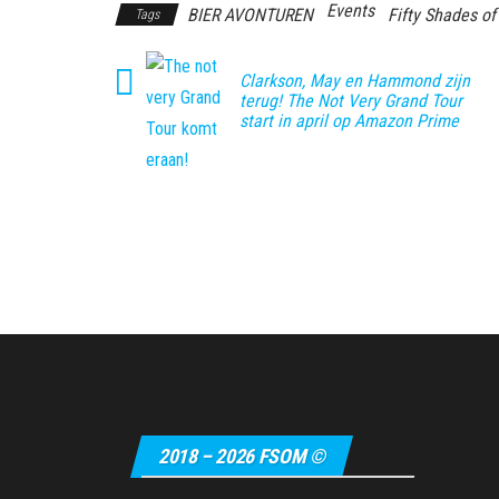
Events
BIER AVONTUREN
Fifty Shades of
Tags
Clarkson, May en Hammond zijn
terug! The Not Very Grand Tour
start in april op Amazon Prime
2018 – 2026 FSOM ©