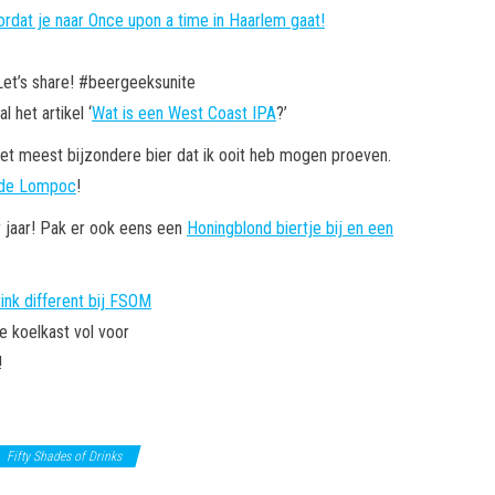
Let’s share! #beergeeksunite
 het artikel ‘
Wat is een West Coast IPA
?’
et meest bijzondere bier dat ik ooit heb mogen proeven.
ande Lompoc
!
 jaar! Pak er ook eens een
Honingblond biertje bij en een
je koelkast vol voor
!
Fifty Shades of Drinks