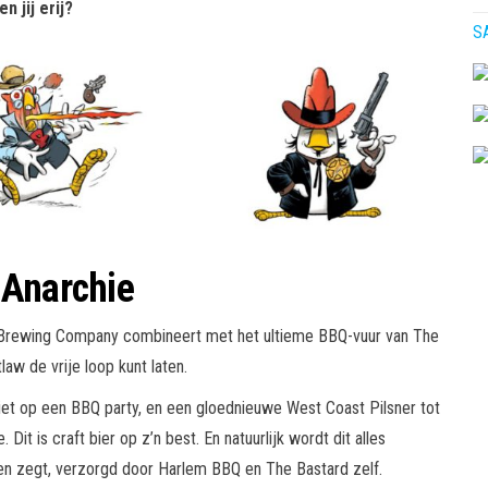
en jij erij?
S
 Anarchie
iltje Brewing Company combineert met het ultieme BBQ-vuur van The
aw de vrije loop kunt laten.
riet op een BBQ party, en een gloednieuwe West Coast Pilsner tot
 Dit is craft bier op z’n best. En natuurlijk wordt dit alles
n zegt, verzorgd door Harlem BBQ en The Bastard zelf.