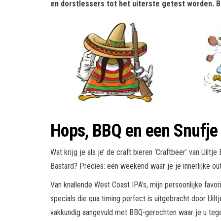
en dorstlessers tot het uiterste getest worden.
B
Hops, BBQ en een Snufje
Wat krijg je als je’ de craft bieren ‘Craftbeer’ van U
Bastard? Precies: een weekend waar je je innerlijke outl
Van knallende West Coast IPA’s, mijn persoonlijke favo
specials die qua timing perfect is uitgebracht door Uiltje.
vakkundig aangevuld met BBQ-gerechten waar je u tege