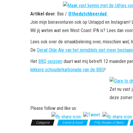
Artikel door
: Bas /
@thedutchbeerdad
Join mijn bieravonturen ook op Untappd en Instagram! 
Wil jij weten wat een West Coast IPA is? Lees dan vooral
Lees ook over de smaakbeleving over, misschien wel, h
De
Derail Olde Ale van het inmiddels niet meer besta
Het
BBQ-seizoen
duurt wat mij betreft 12 maanden per
lekkere schouderkarbonade van de BBQ
!
Zet nu vast 
deze zomer
Please follow and like us:
Categorie
Events & more!
Fifty Shades of Beers