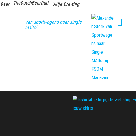
TheDutchBeerDad
 Beer
Uiltje Brewing
Van sportwagens naar single
malts!