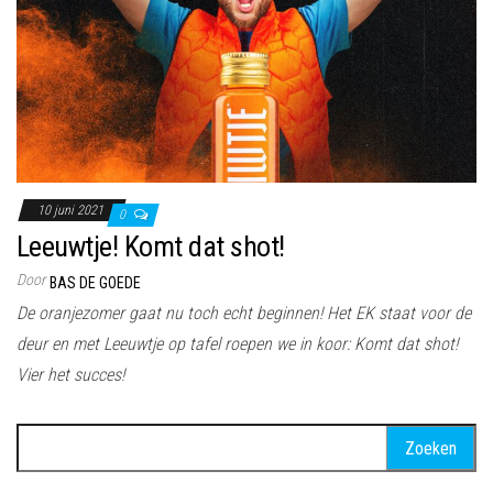
10 juni 2021
0
Leeuwtje! Komt dat shot!
Door
BAS DE GOEDE
De oranjezomer gaat nu toch echt beginnen! Het EK staat voor de
deur en met Leeuwtje op tafel roepen we in koor: Komt dat shot!
Vier het succes!
Zoeken
naar: