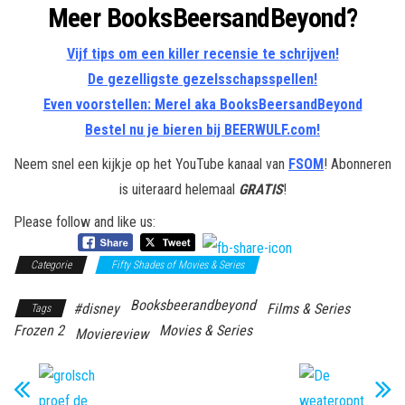
Meer BooksBeersandBeyond?
Vijf tips om een killer recensie te schrijven!
De gezelligste gezelsschapsspellen!
Even voorstellen: Merel aka BooksBeersandBeyond
Bestel nu je bieren bij BEERWULF.com!
Neem snel een kijkje op het YouTube kanaal van
FSOM
! Abonneren
is uiteraard helemaal
GRATIS
!
Please follow and like us:
Categorie
Fifty Shades of Movies & Series
Booksbeerandbeyond
#disney
Films & Series
Tags
Frozen 2
Movies & Series
Moviereview