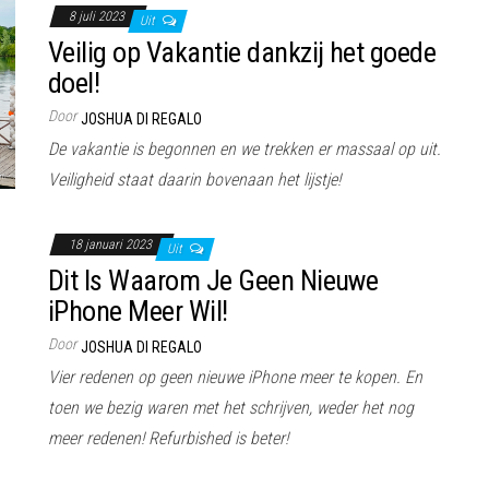
8 juli 2023
Uit
Veilig op Vakantie dankzij het goede
doel!
Door
JOSHUA DI REGALO
De vakantie is begonnen en we trekken er massaal op uit.
Veiligheid staat daarin bovenaan het lijstje!
18 januari 2023
Uit
Dit Is Waarom Je Geen Nieuwe
iPhone Meer Wil!
Door
JOSHUA DI REGALO
Vier redenen op geen nieuwe iPhone meer te kopen. En
toen we bezig waren met het schrijven, weder het nog
meer redenen! Refurbished is beter!