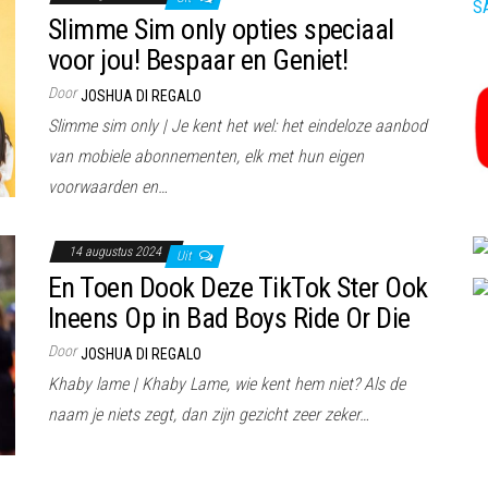
S
Slimme Sim only opties speciaal
voor jou! Bespaar en Geniet!
Door
JOSHUA DI REGALO
Slimme sim only | Je kent het wel: het eindeloze aanbod
van mobiele abonnementen, elk met hun eigen
voorwaarden en…
14 augustus 2024
Uit
En Toen Dook Deze TikTok Ster Ook
Ineens Op in Bad Boys Ride Or Die
Door
JOSHUA DI REGALO
Khaby lame | Khaby Lame, wie kent hem niet? Als de
naam je niets zegt, dan zijn gezicht zeer zeker…