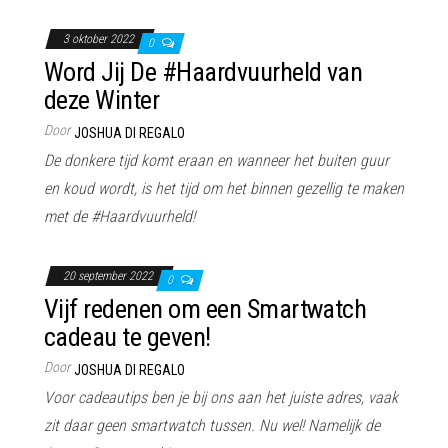
3 oktober 2022
0
Word Jij De #Haardvuurheld van
deze Winter
Door
JOSHUA DI REGALO
De donkere tijd komt eraan en wanneer het buiten guur
en koud wordt, is het tijd om het binnen gezellig te maken
met de #Haardvuurheld!
20 september 2022
0
Vijf redenen om een Smartwatch
cadeau te geven!
Door
JOSHUA DI REGALO
Voor cadeautips ben je bij ons aan het juiste adres, vaak
zit daar geen smartwatch tussen. Nu wel! Namelijk de