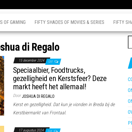
S OF GAMING
FIFTY SHADES OF MOVIES & SERIES
FIFTY SH
Z
shua di Regalo
na
15 december 2024
Uit
Speciaalbier, Foodtrucks,
gezelligheid en Kerstsfeer? Deze
C
markt heeft het allemaal!
O
Door
JOSHUA DI REGALO
O
Kerst en gezelligheid. Dat kun je vionden in Breda bij de
O
Kerstbiermarkt van Frontaal.
P
17 augustus 2024
Uit