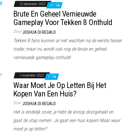
12 december 2022
Uit
Brute En Geheel Vernieuwde
Gameplay Voor Tekken 8 Onthuld
Door
JOSHUA DI REGALO
Tekken 8 fans kunnen al niet wachten na de eerste teaser
trailer, maar nu wordt ook nog de brute en geheel
vernieuwde gameplay onthuld!
1 november 2022
0
Waar Moet Je Op Letten Bij Het
Kopen Van Een Huis?
Door
JOSHUA DI REGALO
Het is eindelijk zover, je hebt de knoop doorgehakt en
gaat de stap nemen. Je gaat een huis kopen! Maar waar
moet je op letten?