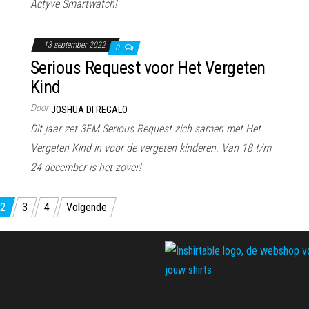
Actyve Smartwatch!
13 september 2022
0
Serious Request voor Het Vergeten
Kind
Door
JOSHUA DI REGALO
Dit jaar zet 3FM Serious Request zich samen met Het
Vergeten Kind in voor de vergeten kinderen. Van 18 t/m
24 december is het zover!
2
3
4
Volgende