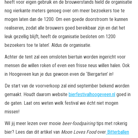
heeft voor eigen gebruik en de brouwerstands hield de organisatie
nog vierkante meters genoeg over om meer bezoekers toe te
mogen laten dan de 1200. Om een goede doorstroom te kunnen
realiseren, zodat alle brouwers goed bereikbaar zijn en dat het
leuk gezellig blijft, heeft de organisatie besloten om 1200
bezoekers toe te laten’. Aldus de organisatie.
Achter de tent zal een omsloten biertuin worden ingericht voor
mensen die willen roken of even een frisse neus willen halen. Ook
in Hoogeveen kun je dus gewoon even de ‘Biergarten’ in!
De start van de voorverkoop zal eind september bekend worden
gemaakt. Houdt daarom website
bierfestivalhoogeveen.nl
goed in
de gaten. Laat ons weten welk festival we écht niet mogen
missen!
Wil jij meer lezen over mooie
beer-foodpairing
tips met rokerig
bier? Lees dan dit artikel van
Moon Loves Food
over
Bitterballen