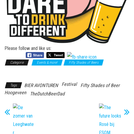
Please follow and like us:
Categorie
Events & more!
Fifty Shades of Beers
Fifty Shades
of Drinks
Festival
BIER AVONTUREN
Fifty Shades of Beer
Tags
Hoogeveen
TheDutchBeerDad