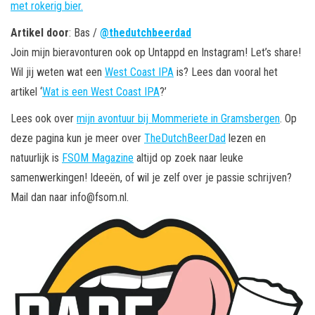
met rokerig bier.
Artikel door
: Bas /
@thedutchbeerdad
Join mijn bieravonturen ook op Untappd en Instagram! Let’s share!
Wil jij weten wat een
West Coast IPA
is? Lees dan vooral het
artikel ‘
Wat is een West Coast IPA
?’
Lees ook over
mijn avontuur bij Mommeriete in Gramsbergen
. Op
deze pagina kun je meer over
TheDutchBeerDad
lezen en
natuurlijk is
FSOM Magazine
altijd op zoek naar leuke
samenwerkingen! Ideeën, of wil je zelf over je passie schrijven?
Mail dan naar info@fsom.nl.