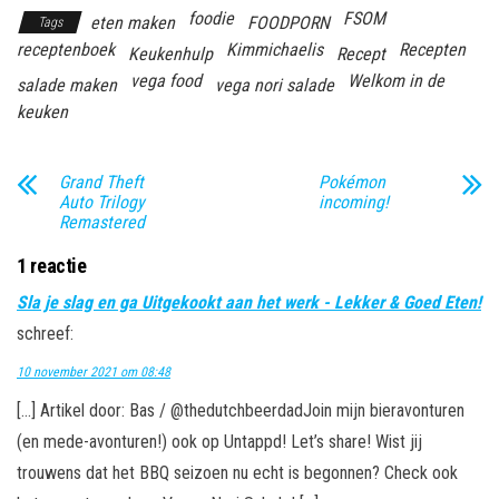
foodie
FSOM
eten maken
FOODPORN
Tags
receptenboek
Kimmichaelis
Recepten
Keukenhulp
Recept
vega food
Welkom in de
salade maken
vega nori salade
keuken
Grand Theft
Pokémon
Auto Trilogy
incoming!
Remastered
1 reactie
Sla je slag en ga Uitgekookt aan het werk - Lekker & Goed Eten!
schreef:
10 november 2021 om 08:48
[…] Artikel door: Bas / @thedutchbeerdadJoin mijn bieravonturen
(en mede-avonturen!) ook op Untappd! Let’s share! Wist jij
trouwens dat het BBQ seizoen nu echt is begonnen? Check ook