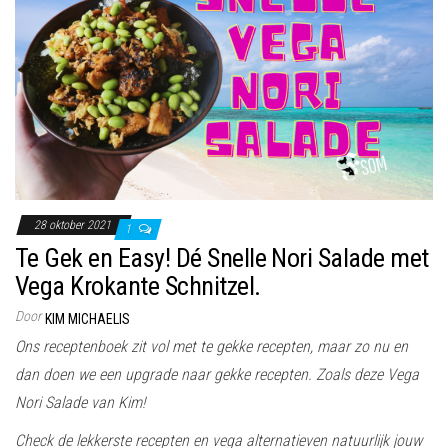
28 oktober 2021
1
Te Gek en Easy! Dé Snelle Nori Salade met
Vega Krokante Schnitzel.
Door
KIM MICHAELIS
Ons receptenboek zit vol met te gekke recepten, maar zo nu en
dan doen we een upgrade naar gekke recepten. Zoals deze Vega
Nori Salade van Kim!
Check de lekkerste recepten en vega alternatieven natuurlijk jouw