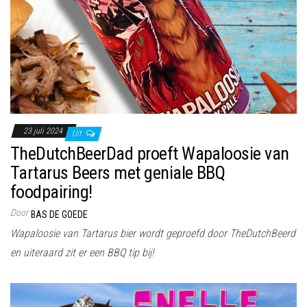
23 juli 2024
Uit
TheDutchBeerDad proeft Wapaloosie van
Tartarus Beers met geniale BBQ
foodpairing!
Door
BAS DE GOEDE
Wapaloosie van Tartarus bier wordt geproefd door TheDutchBeerd
en uiteraard zit er een BBQ tip bij!