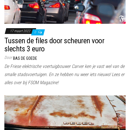
17 maart 2022
0
Tussen de files door scheuren voor
slechts 3 euro
Door
BAS DE GOEDE
De Friese elektrische voertuigbouwer Carver ken je vast wel van de
smalle stadsvoertuigen. En ze hebben nu weer iets nieuws! Lees er
alles over bij FSOM Magazine!