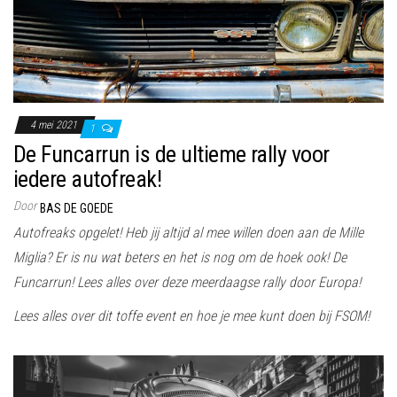
4 mei 2021
1
De Funcarrun is de ultieme rally voor
iedere autofreak!
Door
BAS DE GOEDE
Autofreaks opgelet! Heb jij altijd al mee willen doen aan de Mille
Miglia? Er is nu wat beters en het is nog om de hoek ook! De
Funcarrun! Lees alles over deze meerdaagse rally door Europa!
Lees alles over dit toffe event en hoe je mee kunt doen bij FSOM!