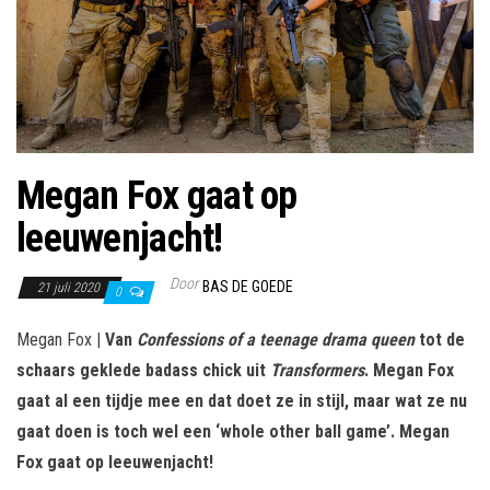
Megan Fox gaat op
leeuwenjacht!
Door
BAS DE GOEDE
21 juli 2020
0
Megan Fox |
Van
Confessions of a teenage drama queen
tot de
schaars geklede badass chick uit
Transformers
. Megan Fox
gaat al een tijdje mee en dat doet ze in stijl, maar wat ze nu
gaat doen is toch wel een ‘whole other ball game’. Megan
Fox gaat op leeuwenjacht!