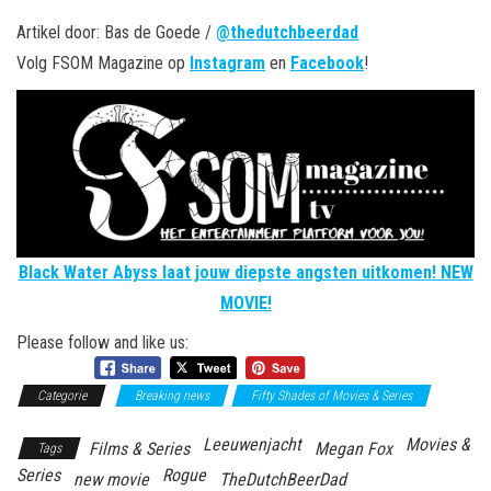
Artikel door: Bas de Goede /
@thedutchbeerdad
Volg FSOM Magazine op
Instagram
en
Facebook
!
Black Water Abyss laat jouw diepste angsten uitkomen! NEW
MOVIE!
Please follow and like us:
Categorie
Breaking news
Fifty Shades of Movies & Series
Leeuwenjacht
Movies &
Films & Series
Megan Fox
Tags
Series
Rogue
new movie
TheDutchBeerDad