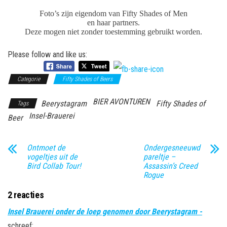
Foto’s zijn eigendom van Fifty Shades of Men
en haar partners.
Deze mogen niet zonder toestemming gebruikt worden.
Please follow and like us:
Categorie
Fifty Shades of Beers
BIER AVONTUREN
Beerystagram
Fifty Shades of
Tags
Insel-Brauerei
Beer
Ontmoet de
Ondergesneeuwd
vogeltjes uit de
pareltje –
Bird Collab Tour!
Assassin’s Creed
Rogue
2 reacties
Insel Brauerei onder de loep genomen door Beerystagram -
schreef: