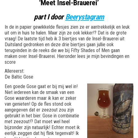
‘Meet Insel-Brauerei’
part I door
Beerystagram
In de in papier gewikkelde flesjes zien ze er aantrekkelijk en leuk
uit om in huis te halen. Maar zijn ze ook lekker!? Dat is de grote
vraag! De laatste tijd heb ik 3 biertjes van de Insel-Brauerei uit
Duitsland gedronken en deze drie biertjes gaan jullie ook
terugvinden in de reeks die we bij Fifty Shades of Men gaan
maken over Insel-Brauerei. Hieronder lees je mijn bevindingen en
score
Allereerst:
De Baltic Gose
Een goede Gose gaat er bij mij wel in!
Niet iedereen kan de smaak van een
Gose waarderen maar ik kan er zeker
van genieten! Op de fles stond ook
aangegeven dat er zeezout zou zijn
gebruikt in het bier. Gose in combinatie
met zeezout!? Dat moet wel heel
bijzonder zijn natuurlijk! Echter moet ik
eerlijk zeggen dat hij flink tegenvalt! Ik