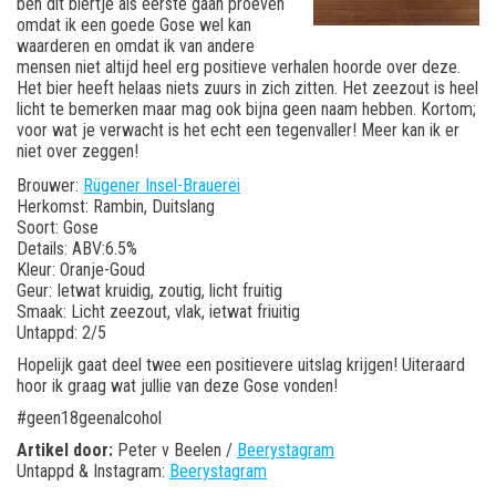
ben dit biertje als eerste gaan proeven
omdat ik een goede Gose wel kan
waarderen en omdat ik van andere
mensen niet altijd heel erg positieve verhalen hoorde over deze.
Het bier heeft helaas niets zuurs in zich zitten. Het zeezout is heel
licht te bemerken maar mag ook bijna geen naam hebben. Kortom;
voor wat je verwacht is het echt een tegenvaller! Meer kan ik er
niet over zeggen!
Brouwer:
Rügener Insel-Brauerei
Herkomst: Rambin, Duitslang
Soort: Gose
Details: ABV:6.5%
Kleur: Oranje-Goud
Geur: Ietwat kruidig, zoutig, licht fruitig
Smaak: Licht zeezout, vlak, ietwat friuitig
Untappd: 2/5
Hopelijk gaat deel twee een positievere uitslag krijgen! Uiteraard
hoor ik graag wat jullie van deze Gose vonden!
#geen18geenalcohol
Artikel door:
Peter v Beelen /
Beerystagram
Untappd & Instagram:
Beerystagram