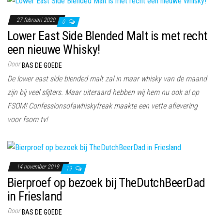
27 februari 2020
0
Lower East Side Blended Malt is met recht
een nieuwe Whisky!
Door
BAS DE GOEDE
De lower east side blended malt zal in maar whisky van de maand
zijn bij veel slijters. Maar uiteraard hebben wij hem nu ook al op
FSOM! Confessionsofawhiskyfreak maakte een vette aflevering
voor fsom tv!
14 november 2019
19
Bierproef op bezoek bij TheDutchBeerDad
in Friesland
Door
BAS DE GOEDE