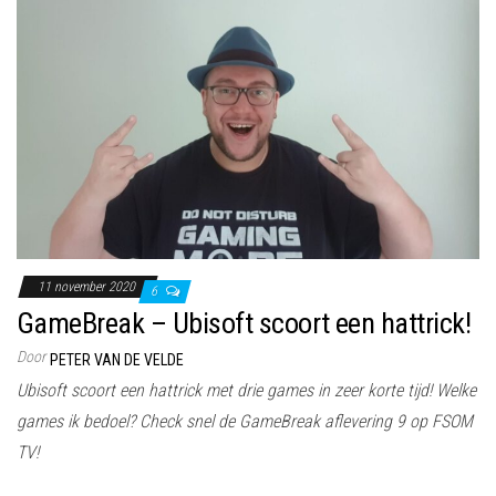
11 november 2020
6
GameBreak – Ubisoft scoort een hattrick!
Door
PETER VAN DE VELDE
Ubisoft scoort een hattrick met drie games in zeer korte tijd! Welke
games ik bedoel? Check snel de GameBreak aflevering 9 op FSOM
TV!