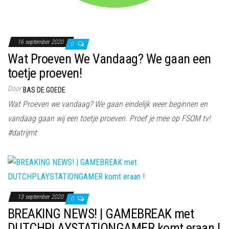
16 september 2020
0
Wat Proeven We Vandaag? We gaan een
toetje proeven!
Door
BAS DE GOEDE
Wat Proeven we vandaag? We gaan eindelijk weer beginnen en
vandaag gaan wij een toetje proeven. Proef je mee op FSOM tv!
#datrijmt
13 september 2020
0
BREAKING NEWS! | GAMEBREAK met
DUTCHPLAYSTATIONGAMER komt eraan !