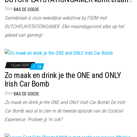
Door
BAS DE GOEDE
Gamebreak is onze wekelijkse webshow bij FSOM met
DUTCHPLAYSTATIONGAMER. Elke maandagavond alles op het
gebied van gaming!
15 juni 2020
2
Zo maak en drink je the ONE and ONLY
Irish Car Bomb
Door
BAS DE GOEDE
Zo maak en drink je the ONE and ONLY Irish Car Bomb! De Irish
Car Bomb was al te zien in de tweede episode van de Cocktail
Experience. Probeer jij ‘m ook?