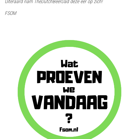
Uiteraard nam TheDutchBeerDad deze eer op zich!
FSOM