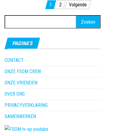
Berichten
1
2
Volgende
paginering
Zoeken
naar:
PAGINA’S
CONTACT
ONZE FSOM CREW
ONZE VRIENDEN
OVER ONS
PRIVACYVERKLARING
SAMENWERKEN