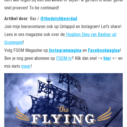
snel proeven! To be continued!
Artikel door
: Bas /
@thedutchbeerdad
Join mijn bieravonturen ook op Untappd en Instagram! Let’s share!
Lees in ons magazine ook over de
Houblon Dieu van Baxbier uit
Groningenl
!
Volg FSOM Magazine op
Instagrampagina
en
Facebookpagina
!
Ben je nog geen abonnee op
FSOM-tv
? Klik dan snel –>
hier
<– en
mis niets
meer
!