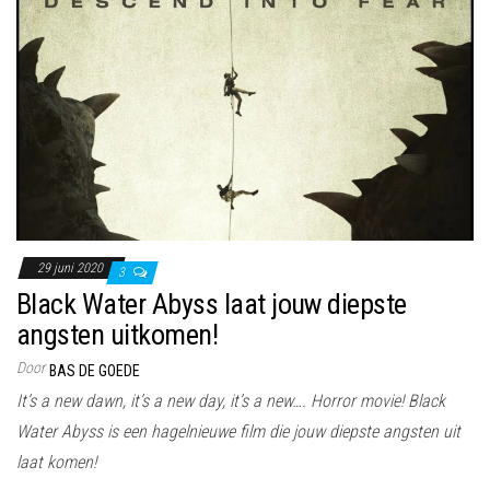
29 juni 2020
3
Black Water Abyss laat jouw diepste
angsten uitkomen!
Door
BAS DE GOEDE
It’s a new dawn, it’s a new day, it’s a new…. Horror movie! Black
Water Abyss is een hagelnieuwe film die jouw diepste angsten uit
laat komen!