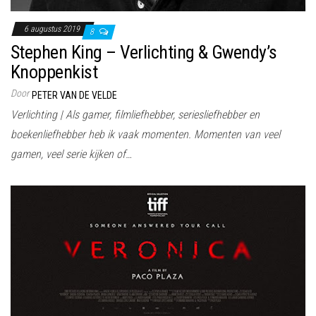
6 augustus 2019
8
Stephen King – Verlichting & Gwendy’s
Knoppenkist
Door
PETER VAN DE VELDE
Verlichting | Als gamer, filmliefhebber, seriesliefhebber en
boekenliefhebber heb ik vaak momenten. Momenten van veel
gamen, veel serie kijken of…