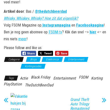
veel meer!
Artikel door
: Bas /
@thedutchbeerdad
Whisky, Whiskey, Whisky? Hoe zit dat eigenlijk?
Volg FSOM Magazine op
Instagrampagina
en
Facebookpagina
!
Ben je nog geen abonnee op
FSOM-tv
? Klik dan snel –>
hier
<– en
mis niets
meer
!
Please follow and like us:
Categorie
Blogs
Elektronica
Entertainment
Financieel
Kortingscodes
Black Friday
FSOM
Actie
Entertainment
Korting
Tags
PlayStation
TheDutchBeerDad
Grand Theft
Auto Trilogy
Remastered