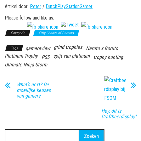
Artikel door:
Peter
/
DutchPlayStationGamer
Please follow and like us:
Categorie
Fifty Shades of Gaming
grind trophies
gamereview
Naruto x Boruto
Tags
Platinum Trophy
spijt van platinum
PS5
trophy hunting
Ultimate Ninja Storm
What’s next? De
moeilijke keuzes
van gamers
Hey, dit is
Craftbeerdisplay!
Zoeken