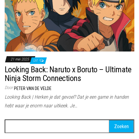
21 mei 2025
Uit
Looking Back: Naruto x Boruto – Ultimate
Ninja Storm Connections
Door
PETER VAN DE VELDE
Looking Back | Herken je dat gevoel? Dat je een game in handen
hebt waar je enorm naar uitkeek. Je…
Zoeken
naar: