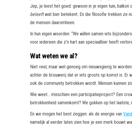
Jep, je leest het goed: gewoon in je eigen tuin, balkon 
beleeft
wat bier betekent. En die filosofie trekken ze nu
de mensen daaromheen.
In hun eigen woorden: “We willen samen iets bijzonders bo
voor iedereen die z’n hart aan speciaalbier heeft verlor
Wat weten we al?
Niet veel, maar wel genoeg om nieuwsgierig te worden. 
achter de brouwerij dat er iets groots op komst is. Er 
ook de community betrokken wordt. Mensen kunnen zich 
Wie weet… misschien een participatieproject? Een crow
betrokkenheid samenkomt? We gokken op het laatste, m
En we mogen het best zeggen: als de energie van
Vand
namelijk al eerder laten zien hoe je een merk bouwt waa