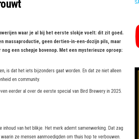
rouwt
S
uwerijen waar je al bij het eerste slokje voelt: dit zit goed.
een massaproductie, geen dertien-in-een-dozijn pils, maar
 er nog een schepje bovenop. Met een mysterieuze oproep:
, is dat het iets bijzonders gaat worden. En dat ze niet alleen
kkenheid en community.
even eerder al over de eerste special van Bird Brewery in 2025.
 de inhoud van het blikje. Het merk ademt samenwerking. Dat zag
 waarin ze mensen aanmoedigden om thuis hop te verbouwen.