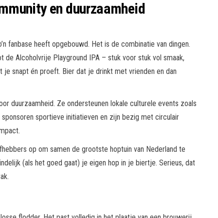
ommunity en duurzaamheid
n fanbase heeft opgebouwd. Het is de combinatie van dingen.
t de Alcoholvrije Playground IPA – stuk voor stuk vol smaak,
je snapt én proeft. Bier dat je drinkt met vrienden en dan
oor duurzaamheid. Ze ondersteunen lokale culturele events zoals
e sponsoren sportieve initiatieven en zijn bezig met circulair
impact.
iefhebbers op om samen de grootste hoptuin van Nederland te
ndelijk (als het goed gaat) je eigen hop in je biertje. Serieus, dat
ak.
osse flodder. Het past volledig in het plaatje van een brouwerij