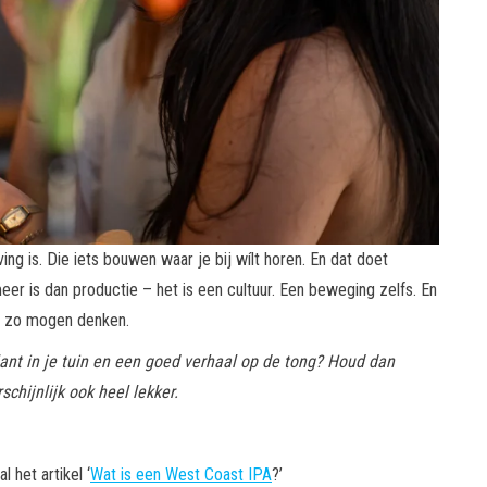
 is. Die iets bouwen waar je bij wílt horen. En dat doet
er is dan productie – het is een cultuur. Een beweging zelfs. En
en zo mogen denken.
lant in je tuin en een goed verhaal op de tong? Houd dan
chijnlijk ook heel lekker.
 het artikel ‘
Wat is een West Coast IPA
?’