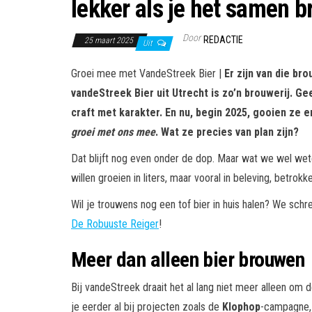
lekker als je het samen b
Door
REDACTIE
25 maart 2025
Uit
Groei mee met VandeStreek Bier |
Er zijn van die bro
vandeStreek Bier uit Utrecht is zo’n brouwerij. G
craft met karakter. En nu, begin 2025, gooien ze
groei met ons mee
. Wat ze precies van plan zijn?
Dat blijft nog even onder de dop. Maar wat we wel weten
willen groeien in liters, maar vooral in beleving, betro
Wil je trouwens nog een tof bier in huis halen? We schr
De Robuuste Reiger
!
Meer dan alleen bier brouwen
Bij vandeStreek draait het al lang niet meer alleen om
je eerder al bij projecten zoals de
Klophop
-campagne,