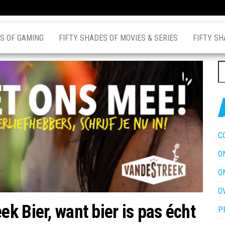
S OF GAMING
FIFTY SHADES OF MOVIES & SERIES
FIFTY SH
Z
na
C
O
O
O
k Bier, want bier is pas écht
P