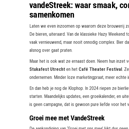
vandeStreek: waar smaak, c
samenkomen
Laten we even inzoomen op waarom deze brouwerij zo’
De bieren, uiteraard. Van de klassieke Hazy Weekend to
vaak vernieuwend, maar nooit onnodig complex. Bier dat 
alsnog over gaat praten.
Maar het is ook wat ze ernaast doen. Neem hun inzet v
Stukafest Utrecht
en het
Café Theater Festival
. Z
ondernemen. Minder loze marketingpraat, meer echte 
En dan heb je nog de Klophop. In 2024 riepen ze bierl
starten. Maandelijks updates, een groeikalender, en uitei
is geen campagne, dat is gewoon pure liefde voor het v
Groei mee met VandeStreek
De aankondiging van ‘Groei met ons mee’ lijkt dus geen l